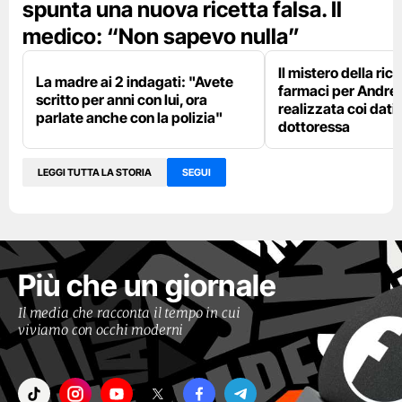
spunta una nuova ricetta falsa. Il
medico: “Non sapevo nulla”
Il mistero della rice
La madre ai 2 indagati: "Avete
farmaci per Andre
scritto per anni con lui, ora
realizzata coi dati 
parlate anche con la polizia"
dottoressa
LEGGI TUTTA LA STORIA
SEGUI
Più che un giornale
Il media che racconta il tempo in cui
viviamo con occhi moderni