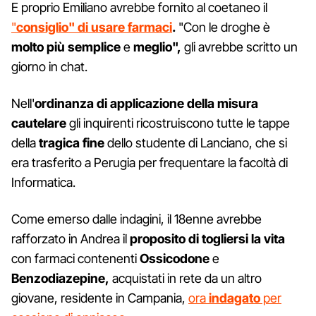
E proprio Emiliano avrebbe fornito al coetaneo il
"
consiglio" di usare farmaci
.
"Con le droghe è
molto più semplice
e
meglio",
gli avrebbe scritto un
giorno in chat.
Nell'
ordinanza di applicazione della misura
cautelare
gli inquirenti ricostruiscono tutte le tappe
della
tragica fine
dello studente di Lanciano, che si
era trasferito a Perugia per frequentare la facoltà di
Informatica.
Come emerso dalle indagini, il 18enne avrebbe
rafforzato in Andrea il
proposito di togliersi la vita
con farmaci contenenti
Ossicodone
e
Benzodiazepine,
acquistati in rete da un altro
giovane, residente in Campania,
ora
indagato
per