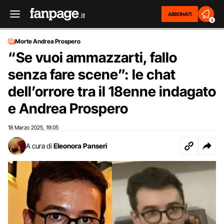
ABBONATI
2
Morte Andrea Prospero
“Se vuoi ammazzarti, fallo
senza fare scene”: le chat
dell’orrore tra il 18enne indagato
e Andrea Prospero
18 Marzo 2025
19:05
,
A cura di
Eleonora Panseri