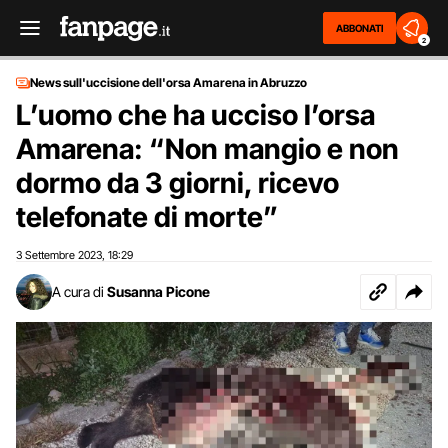
ABBONATI
2
News sull'uccisione dell'orsa Amarena in Abruzzo
L’uomo che ha ucciso l’orsa
Amarena: “Non mangio e non
dormo da 3 giorni, ricevo
telefonate di morte”
3 Settembre 2023
18:29
,
A cura di
Susanna Picone