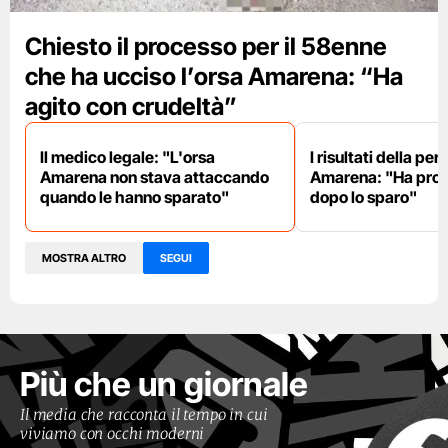
Chiesto il processo per il 58enne
che ha ucciso l’orsa Amarena: “Ha
agito con crudeltà”
Il medico legale: "L'orsa
I risultati della per
Amarena non stava attaccando
Amarena: "Ha prova
quando le hanno sparato"
dopo lo sparo"
MOSTRA ALTRO
SEGUI
Più che un giornale
Il media che racconta il tempo in cui
viviamo con occhi moderni