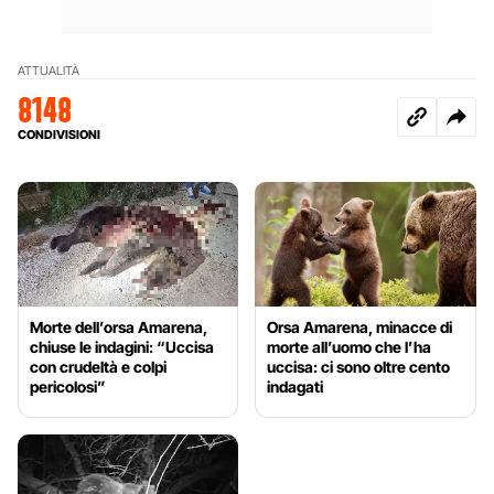
ATTUALITÀ
8148
CONDIVISIONI
Morte dell’orsa Amarena,
Orsa Amarena, minacce di
chiuse le indagini: “Uccisa
morte all’uomo che l’ha
con crudeltà e colpi
uccisa: ci sono oltre cento
pericolosi”
indagati