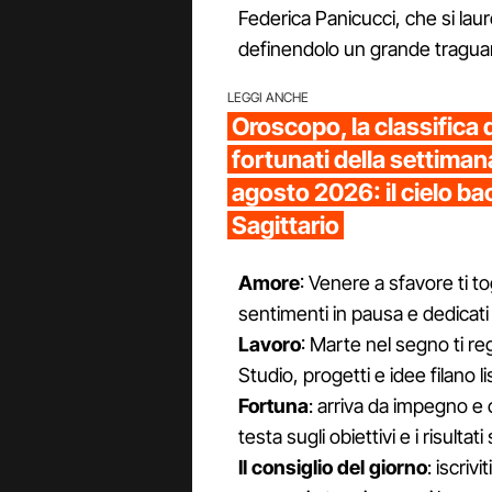
Federica Panicucci, che si lau
definendolo un grande tragua
LEGGI ANCHE
Oroscopo, la classifica 
fortunati della settimana
agosto 2026: il cielo ba
Sagittario
Amore
: Venere a sfavore ti tog
sentimenti in pausa e dedicati
Lavoro
: Marte nel segno ti re
Studio, progetti e idee filano li
Fortuna
: arriva da impegno e 
testa sugli obiettivi e i risultat
Il consiglio del giorno
: iscri