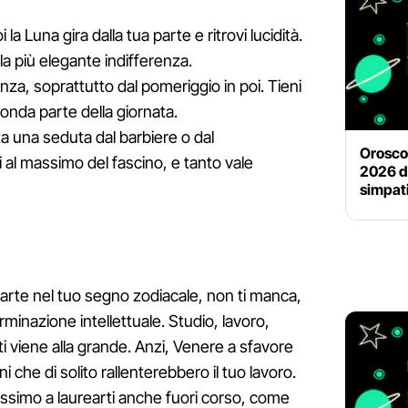
i la Luna gira dalla tua parte e ritrovi lucidità.
la più elegante indifferenza.
tenza, soprattutto dal pomeriggio in poi. Tieni
onda parte della giornata.
ta una seduta dal barbiere o dal
Orosco
i al massimo del fascino, e tanto vale
2026 di
simpati
arte nel tuo segno zodiacale, non ti manca,
erminazione intellettuale. Studio, lavoro,
ti viene alla grande. Anzi, Venere a sfavore
ni che di solito rallenterebbero il tuo lavoro.
ossimo a laurearti anche fuori corso, come