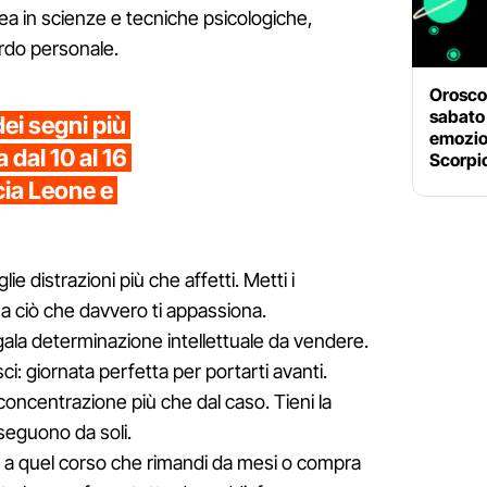
rea in scienze e tecniche psicologiche,
rdo personale.
Oroscop
sabato
dei segni più
emozion
 dal 10 al 16
Scorpi
cia Leone e
lie distrazioni più che affetti. Metti i
 a ciò che davvero ti appassiona.
gala determinazione intellettuale da vendere.
sci: giornata perfetta per portarti avanti.
concentrazione più che dal caso. Tieni la
i seguono da soli.
viti a quel corso che rimandi da mesi o compra