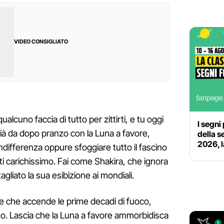
VIDEO CONSIGLIATO
alcuno faccia di tutto per zittirti, e tu oggi
I segni
già da dopo pranzo con la Luna a favore,
della s
2026, l
'indifferenza oppure sfoggiare tutto il fascino
enti carichissimo. Fai come Shakira, che ignora
a tagliato la sua esibizione ai mondiali.
ne che accende le prime decadi di fuoco,
esto. Lascia che la Luna a favore ammorbidisca