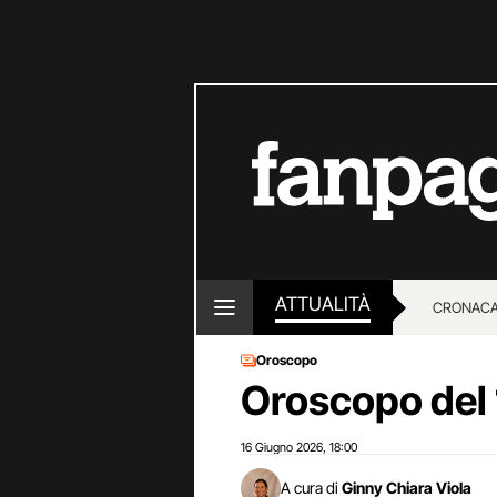
ATTUALITÀ
CRONACA
Oroscopo
LOTTO E
Oroscopo del
16 Giugno 2026
18:00
,
A cura di
Ginny Chiara Viola