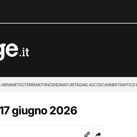
 NERA
METEO
TERREMOTI
INCENDI
MATURITÀ
GARLASCO
SCANNER
TRAFFICO E
 SUPERENALOTTO
 17 giugno 2026