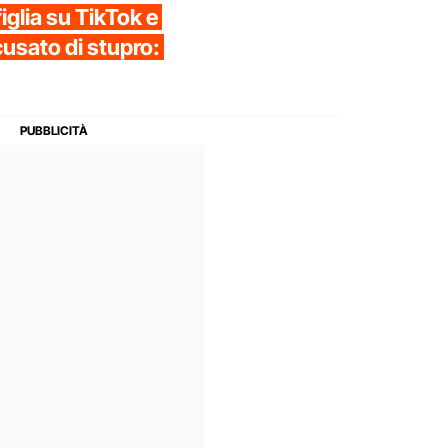
figlia su TikTok e
cusato di stupro: