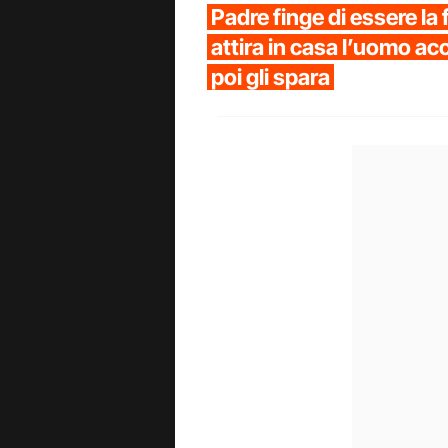
Padre finge di essere la 
attira in casa l’uomo ac
poi gli spara