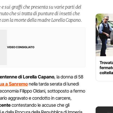
e e sui graffi che presenta su varie parti del
uto che si tratta di punture di insetti che
e con la morte della madre Lorella Capano.
VIDEO CONSIGLIATO
Trovata
fermato
coltell
 ventenne di Lorella Capano
, la donna di 58
sua a Sanremo
nella tarda serata di lunedì
 economia Filippo Oldani, sottoposto a fermo
tario aggravato e condotto in carcere,
cente
contestando le accuse che gli
e dalla Procura della Repubblica di Imperia