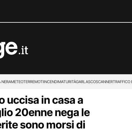
 NERA
METEO
TERREMOTI
INCENDI
MATURITÀ
GARLASCO
SCANNER
TRAFFICO E
o uccisa in casa a
 SUPERENALOTTO
glio 20enne nega le
rite sono morsi di