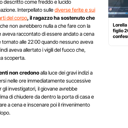
to descritto come freddo e lucido
uazione. Interpellato sulle
diverse ferite e sui
rti del corpo
, il ragazzo ha sostenuto che
Lorella
che non avrebbero nulla a che fare con la
figlio 
e aveva raccontato di essere andato a cena
confess
ere tornato alle 22:00 quando nessuno aveva
ndi aveva allertato i vigili del fuoco che,
ca scoperta.
renti non credono
alla luce dei gravi indizi a
rsi nelle ore immediatamente successive
 gli investigatori, il giovane avrebbe
ima di chiudere da dentro la porta di casa e
are a cena e inscenare poi il rinvenimento
dopo.