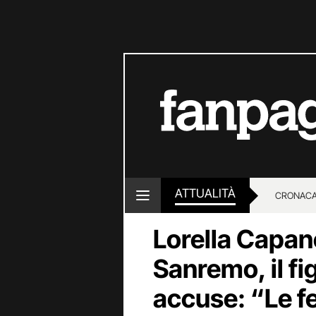
ATTUALITÀ
CRONACA
Lorella Capan
LOTTO E
Sanremo, il fi
accuse: “Le fe