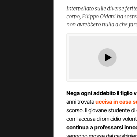
Interpellato sulle diverse ferit
corpo, Filippo Oldani ha sosten
non avrebbero nulla a che far
Nega ogni addebito il figlio
anni trovata
uccisa in casa 
scorso. Il giovane studente di
con l'accusa di omicidio volon
continua a professarsi inno
vengono mosse dai carabinieri 