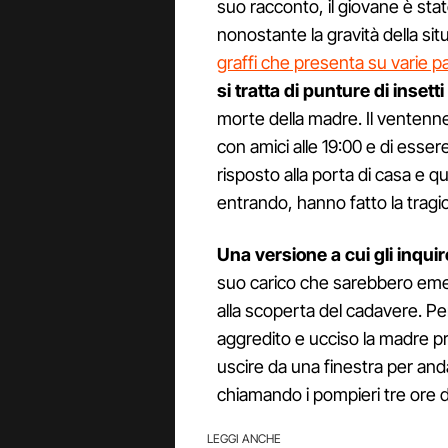
suo racconto, il giovane è sta
nonostante la gravità della sit
graffi che presenta su varie pa
si tratta di punture di insetti
morte della madre. Il ventenn
con amici alle 19:00 e di ess
risposto alla porta di casa e qui
entrando, hanno fatto la tragi
Una versione a cui gli inqui
suo carico che sarebbero eme
alla scoperta del cadavere. Per
aggredito e ucciso la madre pr
uscire da una finestra per and
chiamando i pompieri tre ore 
LEGGI ANCHE