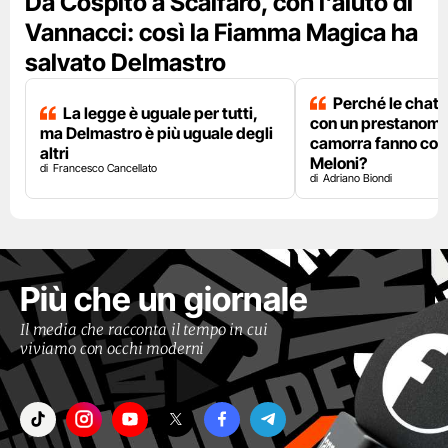
Da Cospito a Scalfaro, con l'aiuto di
Vannacci: così la Fiamma Magica ha
salvato Delmastro
Perché le chat 
La legge è uguale per tutti,
con un prestanome
ma Delmastro è più uguale degli
camorra fanno così
altri
Meloni?
Francesco Cancellato
Adriano Biondi
Più che un giornale
Il media che racconta il tempo in cui
viviamo con occhi moderni