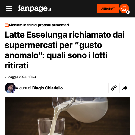
ABBONATI
2
Richiami e ritiri di prodotti alimentari
Latte Esselunga richiamato dai
supermercati per “gusto
anomalo”: quali sono i lotti
ritirati
7 Maggio 2024
18:54
,
A cura di
Biagio Chiariello