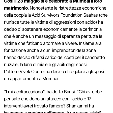
Così il 23 maggio si è celebrato a Mumbai il loro
matrimonio
. Nonostante le ristrettezze economiche
della coppia la Acid Survivors Foundation Saahas (che
riunisce tutte le vittime di aggressioni con acido) ha
deciso di sostenere economicamente la cerimonia
che è anche un messaggio di speranza per tutte le
vittime che faticano a tornare a vivere. Insieme alla
fondazione anche alcuni imprenditori della zona
hanno deciso di farsi carico dei costi per il banchetto
nuziale, la luna di miele e gli abiti degli sposi.
L'attore Vivek Oberoi ha deciso di regalare agli sposi
un appartamento a Mumbai.
“I miracoli accadono”, ha detto Bansi. “Chi avrebbe
pensato che dopo un attacco con l'acido e 17
interventi avrei trovato l'amore? Shankar mi ha
insegnato a credere nell'amore, è un nuovo inizio”.