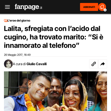
ABBONATI
2
L'eroe del giorno
Lalita, sfregiata con l’acido dal
cugino, ha trovato marito: “Si è
innamorato al telefono”
26 Maggio 2017
16:49
,
A cura di
Giulio Cavalli