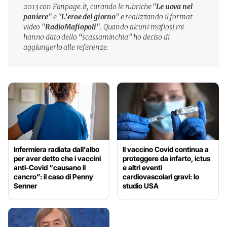
2013 con Fanpage.it, curando le rubriche "
Le uova nel
paniere
" e "
L'eroe del giorno
" e realizzando il format
video "
RadioMafiopoli
". Quando alcuni mafiosi mi
hanno dato dello “scassaminchia” ho deciso di
aggiungerlo alle referenze.
Infermiera radiata dall’albo
Il vaccino Covid continua a
per aver detto che i vaccini
proteggere da infarto, ictus
anti-Covid “causano il
e altri eventi
cancro”: il caso di Penny
cardiovascolari gravi: lo
Senner
studio USA