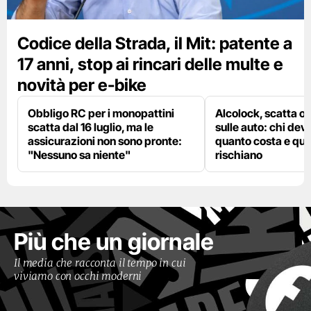
Codice della Strada, il Mit: patente a
17 anni, stop ai rincari delle multe e
novità per e-bike
Obbligo RC per i monopattini
Alcolock, scatta og
scatta dal 16 luglio, ma le
sulle auto: chi deve
assicurazioni non sono pronte:
quanto costa e qual
"Nessuno sa niente"
rischiano
Più che un giornale
Il media che racconta il tempo in cui
viviamo con occhi moderni