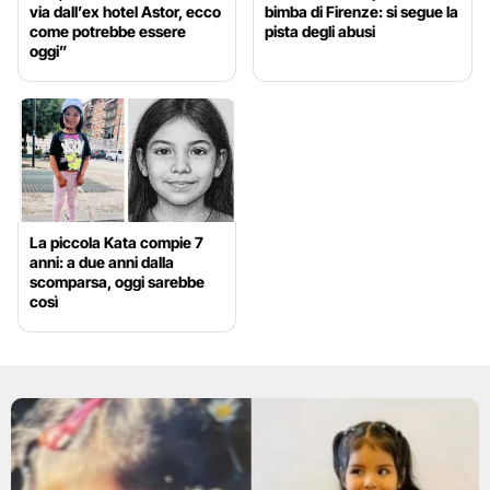
via dall’ex hotel Astor, ecco
bimba di Firenze: si segue la
come potrebbe essere
pista degli abusi
oggi”
La piccola Kata compie 7
anni: a due anni dalla
scomparsa, oggi sarebbe
così