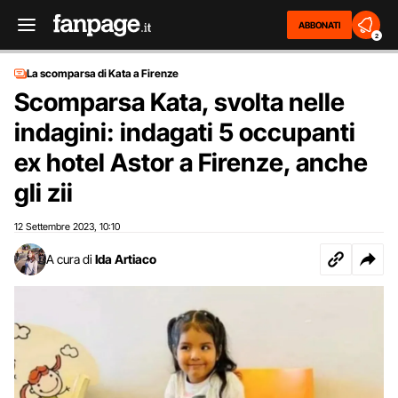
ABBONATI
2
La scomparsa di Kata a Firenze
Scomparsa Kata, svolta nelle
indagini: indagati 5 occupanti
ex hotel Astor a Firenze, anche
gli zii
12 Settembre 2023
10:10
,
A cura di
Ida Artiaco