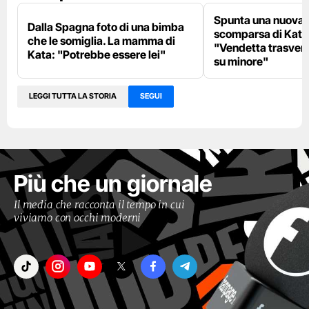
Spunta una nuova p
Dalla Spagna foto di una bimba
scomparsa di Kata
che le somiglia. La mamma di
"Vendetta trasver
Kata: "Potrebbe essere lei"
su minore"
LEGGI TUTTA LA STORIA
SEGUI
Più che un giornale
Il media che racconta il tempo in cui
viviamo con occhi moderni