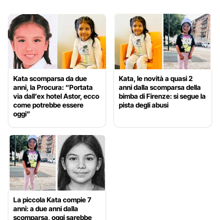
Kata scomparsa da due
Kata, le novità a quasi 2
anni, la Procura: “Portata
anni dalla scomparsa della
via dall’ex hotel Astor, ecco
bimba di Firenze: si segue la
come potrebbe essere
pista degli abusi
oggi”
La piccola Kata compie 7
anni: a due anni dalla
scomparsa, oggi sarebbe