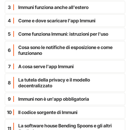
3
Immuni funziona anche all'estero
4
Come e dove scaricare l'app Immuni
5
Come funziona Immuni: istruzioni per l'uso
Cosa sono le notifiche di esposizione e come
6
funzionano
7
A cosa serve l'app Immuni
La tutela della privacy e il modello
8
decentralizzato
9
Immuni non è un'app obbligatoria
10
Il codice sorgente di Immuni
La software house Bending Spoons e gli altri
11