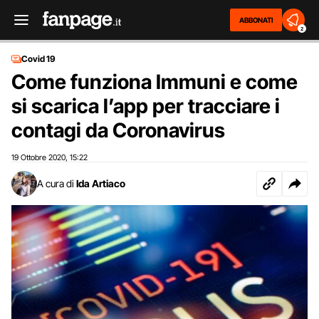
ABBONATI
2
Covid 19
Come funziona Immuni e come
si scarica l’app per tracciare i
contagi da Coronavirus
19 Ottobre 2020
15:22
,
A cura di
Ida Artiaco