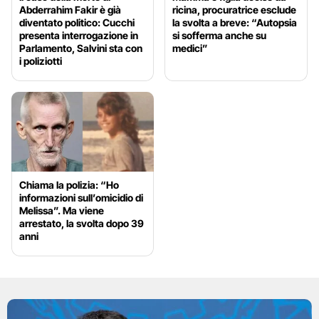
Abderrahim Fakir è già
ricina, procuratrice esclude
diventato politico: Cucchi
la svolta a breve: “Autopsia
presenta interrogazione in
si sofferma anche su
Parlamento, Salvini sta con
medici”
i poliziotti
Chiama la polizia: “Ho
informazioni sull’omicidio di
Melissa”. Ma viene
arrestato, la svolta dopo 39
anni