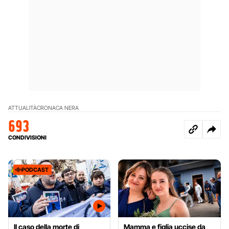
ATTUALITÀ
CRONACA NERA
693
CONDIVISIONI
PODCAST
Il caso della morte di
Mamma e figlia uccise da