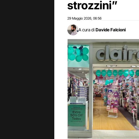
strozzini”
29 Maggio 2026
06:56
,
A cura di
Davide Falcioni