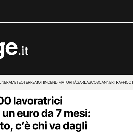
 NERA
METEO
TERREMOTI
INCENDI
MATURITÀ
GARLASCO
SCANNER
TRAFFICO E
00 lavoratrici
 SUPERENALOTTO
 un euro da 7 mesi:
to, c’è chi va dagli