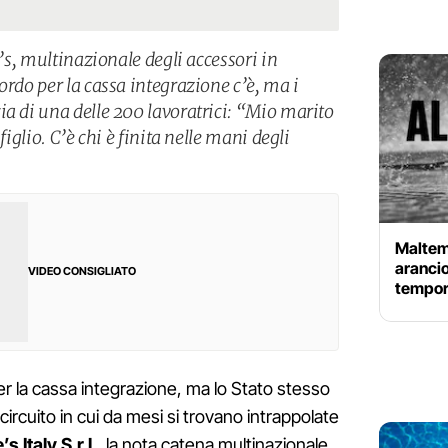
e’s, multinazionale degli accessori in
ordo per la cassa integrazione c’è, ma i
ia di una delle 200 lavoratrici: “Mio marito
figlio. C’è chi è finita nelle mani degli
Maltemp
arancio
VIDEO CONSIGLIATO
tempora
per la cassa integrazione, ma lo Stato stesso
circuito in cui da mesi si trovano intrappolate
’s Italy S.r.l.
, la nota catena multinazionale