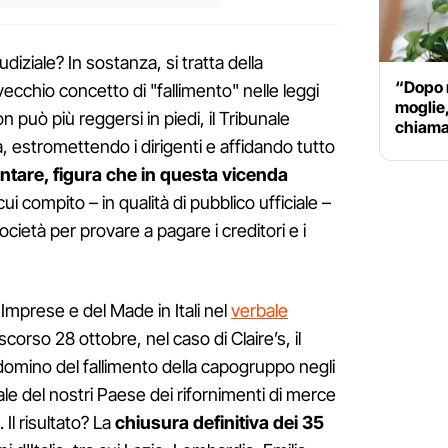
diziale? In sostanza, si tratta della
“Dopo m
vecchio concetto di "fallimento" nelle leggi
moglie,
 può più reggersi in piedi, il Tribunale
chiama 
à, estromettendo i dirigenti e affidando tutto
entare, figura che in questa vicenda
 cui compito – in qualità di pubblico ufficiale –
ocietà per provare a pagare i creditori e i
 Imprese e del Made in Itali nel
verbale
scorso 28 ottobre, nel caso di Claire’s, il
to domino del fallimento della capogruppo negli
liale del nostri Paese dei rifornimenti di merce
 Il risultato? La
chiusura definitiva dei 35