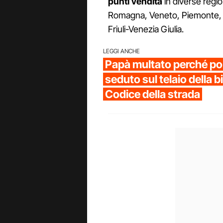
punti vendita
in diverse region
Romagna, Veneto, Piemonte, Si
Friuli-Venezia Giulia.
LEGGI ANCHE
Papà multato perché port
seduto sul telaio della bi
Codice della strada