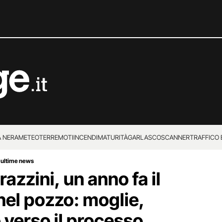
 NERA
METEO
TERREMOTI
INCENDI
MATURITÀ
GARLASCO
SCANNER
TRAFFICO E
 ultime news
 SUPERENALOTTO
zzini, un anno fa il
nel pozzo: moglie,
o verso il processo