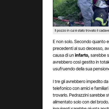
Il pozzo in cui è stato trovato il cadav
E non solo. Secondo quanto em
precedenti al suo decesso, a
causa di un
infarto,
sarebbe st
avrebbero così gestito in total
usufruendo della sua pension
I tre gli avrebbero impedito 
telefonico con amici e familia
trovarlo. Pedrazzini sarebbe st
alimentato solo con del brodo.
inquirenti sarebbe giunta anche