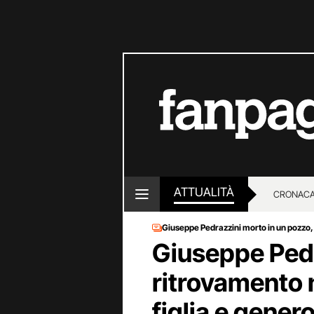
ATTUALITÀ
CRONACA
Giuseppe Pedrazzini morto in un pozzo,
LOTTO E
Giuseppe Pedra
ritrovamento 
figlia e gener