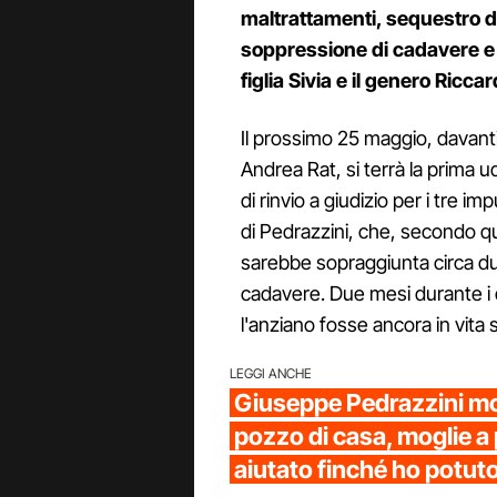
maltrattamenti, sequestro d
soppressione di cadavere e 
figlia Sivia e il genero Ricc
Il prossimo 25 maggio, davanti 
Andrea Rat, si terrà la prima u
di rinvio a giudizio per i tre 
di Pedrazzini, che, secondo 
sarebbe sopraggiunta circa du
cadavere. Due mesi durante i qu
l'anziano fosse ancora in vita 
LEGGI ANCHE
Giuseppe Pedrazzini mor
pozzo di casa, moglie a
aiutato finché ho potut