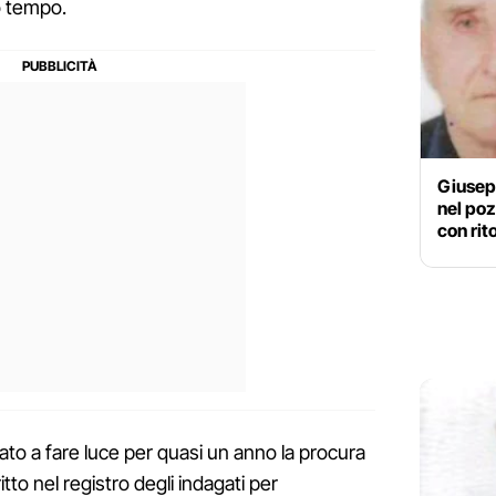
o tempo.
Giusep
nel poz
con rit
to a fare luce per quasi un anno la procura
itto nel registro degli indagati per