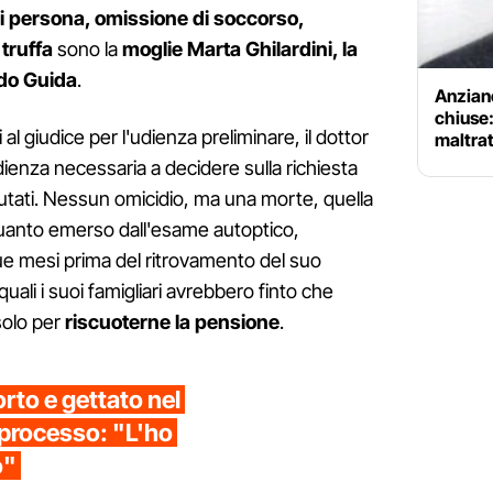
i persona, omissione di soccorso,
truffa
sono la
moglie Marta Ghilardini, la
ardo Guida
.
Anziano
chiuse:
al giudice per l'udienza preliminare, il dottor
maltrat
dienza necessaria a decidere sulla richiesta
imputati. Nessun omicidio, ma una morte, quella
quanto emerso dall'esame autoptico,
e mesi prima del ritrovamento del suo
ali i suoi famigliari avrebbero finto che
solo per
riscuoterne la pensione
.
to e gettato nel
 processo: "L'ho
o"