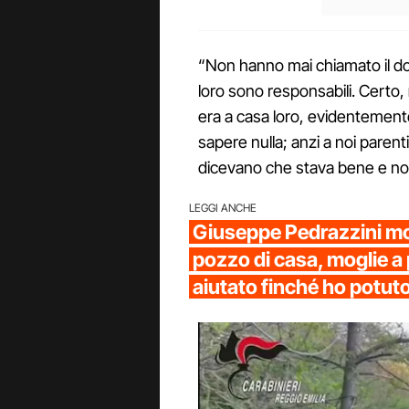
“Non hanno mai chiamato il do
loro sono responsabili. Certo,
era a casa loro, evidentement
sapere nulla; anzi a noi paren
dicevano che stava bene e non 
LEGGI ANCHE
Giuseppe Pedrazzini mor
pozzo di casa, moglie a
aiutato finché ho potut