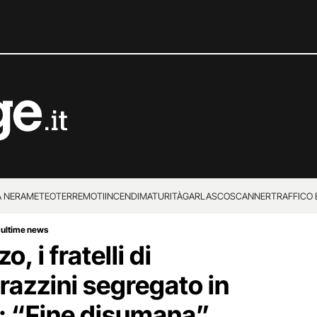
 NERA
METEO
TERREMOTI
INCENDI
MATURITÀ
GARLASCO
SCANNER
TRAFFICO E
 ultime news
 SUPERENALOTTO
, i fratelli di
azzini segregato in
i: “Fine disumana”