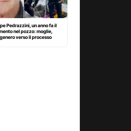
e Pedrazzini, un anno fa il
mento nel pozzo: moglie,
e genero verso il processo