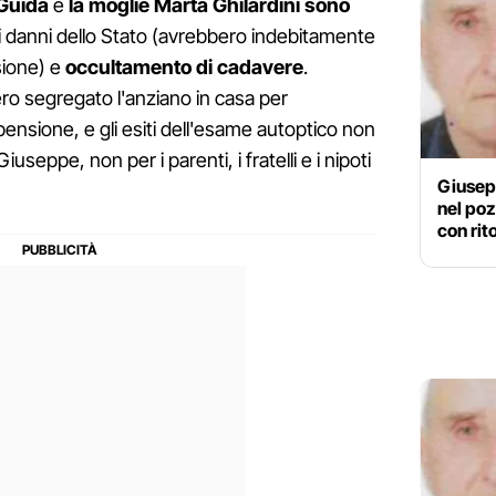
 Guida
e
la moglie Marta Ghilardini sono
ai danni dello Stato (avrebbero indebitamente
sione) e
occultamento di cadavere
.
ro segregato l'anziano in casa per
pensione, e gli esiti dell'esame autoptico non
eppe, non per i parenti, i fratelli e i nipoti
Giusep
nel poz
con rit