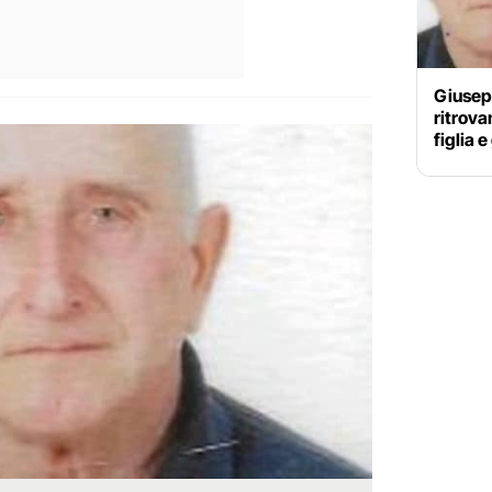
Giusepp
ritrova
figlia 