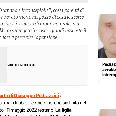
isumana e inconcepibile”, così i parenti di
e trovato morto nel pozzo di casa lo scorso
 che si è trattato di morte naturale, ma
ebbero segregato in casa e quindi nascosto il
nuare a percepire la pensione.
Pedrazz
VIDEO CONSIGLIATO
avrebbe
interro
rte di Giuseppe Pedrazzini
è
i ma i dubbi su come e perché sia finito nel
to l'11 maggio 2022 restano.
La figlia