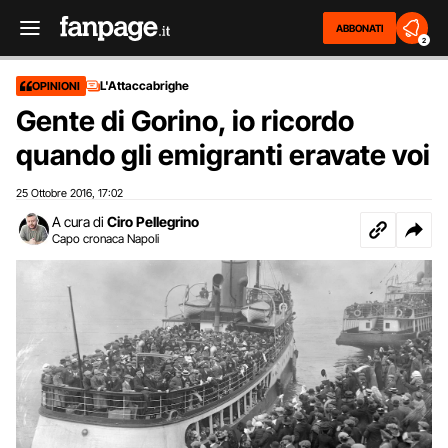
ABBONATI
2
L'Attaccabrighe
OPINIONI
Gente di Gorino, io ricordo
quando gli emigranti eravate voi
25 Ottobre 2016
17:02
,
A cura di
Ciro Pellegrino
Capo cronaca Napoli