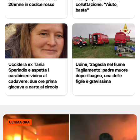
26enne in codice rosso
colluttazione: “Aiuto,
basta”
Uccide la ex Tania
Udine, tragedia nel fiume
Sperindio e aspetta i
Tagliamento: padre muore
carabinieri vicino al
dopo il bagno, una delle
cadavere: due ore prima
figlie è gravissima
giocava a carte al circolo
ULTIMA ORA