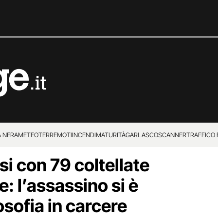
 NERA
METEO
TERREMOTI
INCENDI
MATURITÀ
GARLASCO
SCANNER
TRAFFICO E
si con 79 coltellate
 SUPERENALOTTO
e: l’assassino si è
osofia in carcere