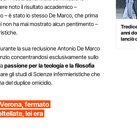
re noto il risultato accademico –
o – è stato lo stesso De Marco, che prima
cui non ha mai mostrato alcun pentimento –
Tredic
istiche.
anni do
lanciò 
urante la sua reclusione Antonio De Marco
lenzio concentrandosi esclusivamente sullo
la
passione per la teologia e la filosofia
e gli studi di Scienze infermieristiche che
ma del duplice omicidio.
 Verona, fermato
ltellate, lei era