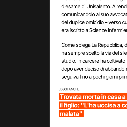
d'esame di Unisalento. A rende
comunicandolo al suo avvocat
del duplice omicidio – verso 
era iscritto a Scienze Infermier
Come spiega La Repubblica, d
ha sempre scelto la via del si
studio. In carcere ha coltivato 
dopo aver deciso di abbandonar
seguiva fino a pochi giorni pri
LEGGI ANCHE
Trovata morta in casa a
il figlio: "L'ha uccisa a co
malata"