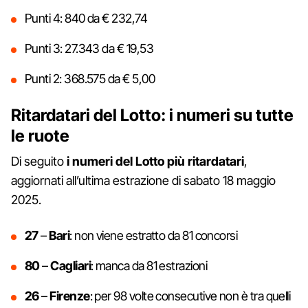
Punti 4: 840 da € 232,74
Punti 3: 27.343 da € 19,53
Punti 2: 368.575 da € 5,00
Ritardatari del Lotto: i numeri su tutte
le ruote
Di seguito
i numeri del Lotto più ritardatari
,
aggiornati all’ultima estrazione di sabato 18 maggio
2025.
27
–
Bari
: non viene estratto da 81 concorsi
80
–
Cagliari
: manca da 81 estrazioni
26
–
Firenze
: per 98 volte consecutive non è tra quelli