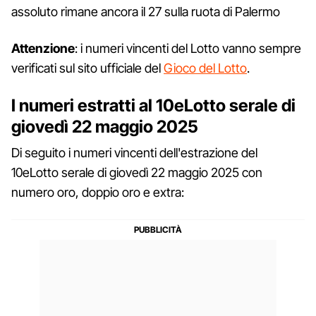
assoluto rimane ancora il 27 sulla ruota di Palermo
Attenzione
: i numeri vincenti del Lotto vanno sempre
verificati sul sito ufficiale del
Gioco del Lotto
.
I numeri estratti al 10eLotto serale di
giovedì 22 maggio 2025
Di seguito i numeri vincenti dell'estrazione del
10eLotto serale di giovedì 22 maggio 2025 con
numero oro, doppio oro e extra: