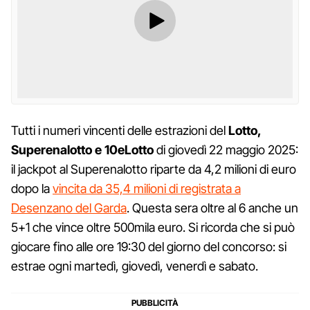
Tutti i numeri vincenti delle estrazioni del
Lotto,
Superenalotto e 10eLotto
di giovedì 22 maggio 2025:
il jackpot al Superenalotto riparte da 4,2 milioni di euro
dopo la
vincita da 35,4 milioni di registrata a
Desenzano del Garda
. Questa sera oltre al 6 anche un
5+1 che vince oltre 500mila euro. Si ricorda che si può
giocare fino alle ore 19:30 del giorno del concorso: si
estrae ogni martedì, giovedì, venerdì e sabato.