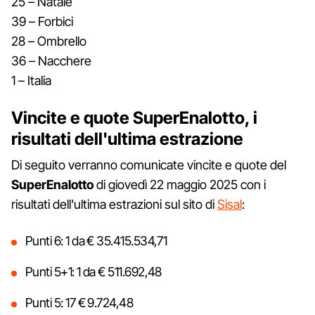
25 – Natale
39 – Forbici
28 – Ombrello
36 – Nacchere
1 – Italia
Vincite e quote SuperEnalotto, i
risultati dell'ultima estrazione
Di seguito verranno comunicate vincite e quote del
SuperEnalotto
di giovedì 22 maggio 2025 con i
risultati dell'ultima estrazioni sul sito di
Sisal
:
Punti 6: 1 da € 35.415.534,71
Punti 5+1: 1 da € 511.692,48
Punti 5: 17 € 9.724,48