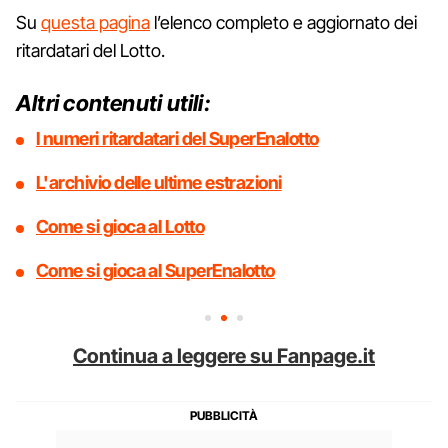
Su
questa pagina
l’elenco completo e aggiornato dei
ritardatari del Lotto.
Altri contenuti utili:
I numeri ritardatari del SuperEnalotto
L'archivio delle ultime estrazioni
Come si gioca al Lotto
Come si gioca al SuperEnalotto
Continua a leggere su Fanpage.it