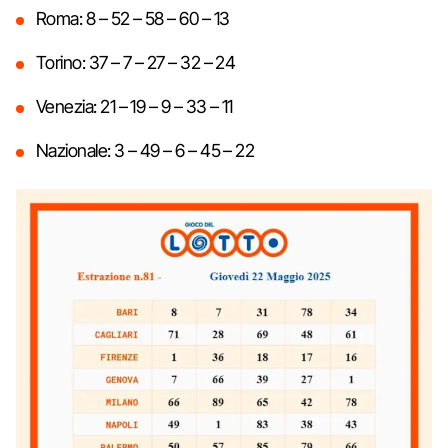
Roma: 8 – 52 – 58 – 60 – 13
Torino: 37 – 7 – 27 – 32 – 24
Venezia: 21 – 19 – 9 – 33 – 11
Nazionale: 3 – 49 – 6 – 45 – 22