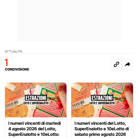
ATTUALITÀ
1
CONDIVISIONE
I numeri vincenti di martedì
I numeri vincenti del Lotto,
4 agosto 2026 del Lotto,
SuperEnalotto e 10eLotto di
SuperEnalotto e 10eLotto:
sabato primo agosto 2026