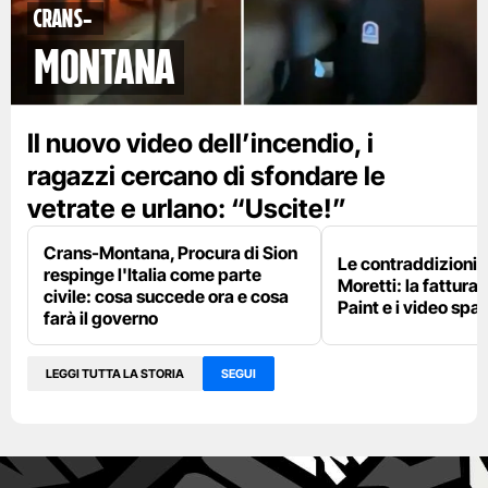
Crans-
Montana
Il nuovo video dell’incendio, i
ragazzi cercano di sfondare le
vetrate e urlano: “Uscite!”
Crans-Montana, Procura di Sion
Le contraddizioni 
respinge l'Italia come parte
Moretti: la fattura 
civile: cosa succede ora e cosa
Paint e i video spar
farà il governo
LEGGI TUTTA LA STORIA
SEGUI