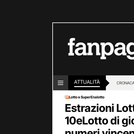
ATTUALITÀ
CRONACA
Lotto e SuperEnalotto
LOTTO E
Estrazioni Lot
10eLotto di gi
numeri vincen