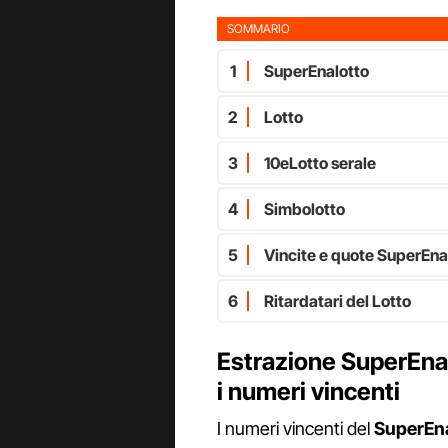
SOMMARIO
1
SuperEnalotto
2
Lotto
3
10eLotto serale
4
Simbolotto
5
Vincite e quote SuperEna
6
Ritardatari del Lotto
Estrazione SuperEnalo
i numeri vincenti
I numeri vincenti del
SuperEna