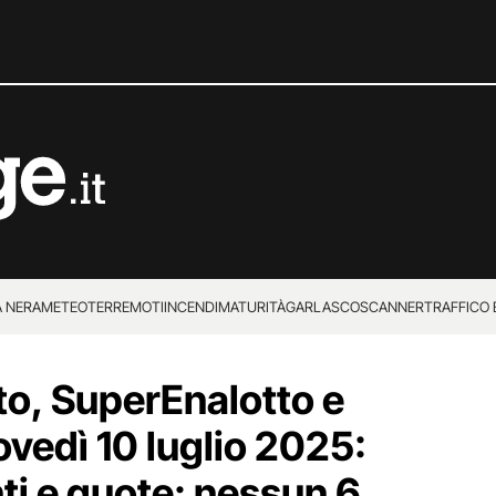
 NERA
METEO
TERREMOTI
INCENDI
MATURITÀ
GARLASCO
SCANNER
TRAFFICO E
 SUPERENALOTTO
to, SuperEnalotto e
ovedì 10 luglio 2025:
ti e quote: nessun 6