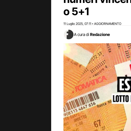
o 5+1
11 Luglio 2025
07:11
AGGIORNAMENTO
,
•
A cura di
Redazione