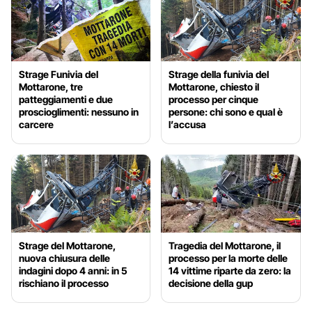
Strage Funivia del
Strage della funivia del
Mottarone, tre
Mottarone, chiesto il
patteggiamenti e due
processo per cinque
proscioglimenti: nessuno in
persone: chi sono e qual è
carcere
l’accusa
Strage del Mottarone,
Tragedia del Mottarone, il
nuova chiusura delle
processo per la morte delle
indagini dopo 4 anni: in 5
14 vittime riparte da zero: la
rischiano il processo
decisione della gup