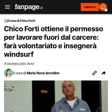
ABBONATI
2
Il caso di Chico Forti
Chico Forti ottiene il permesso
per lavorare fuori dal carcere:
farà volontariato e insegnerà
windsurf
31 Dicembre 2025
09:44
,
A cura di
Maria Neve Iervolino