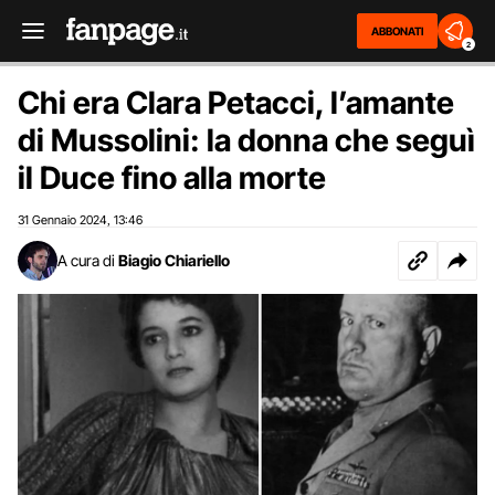
ABBONATI
2
Chi era Clara Petacci, l’amante
di Mussolini: la donna che seguì
il Duce fino alla morte
31 Gennaio 2024
13:46
,
A cura di
Biagio Chiariello