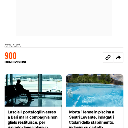
ATTUALITÀ
900
CONDIVISIONI
Lascia il portafogli in aereo
Morta 11enne in piscina a
a Bari ma la compagnia non
Sestri Levante, indagati i
glielo restituisce: per
titolari dello stabilimento:
riaverlo deve volare in
indagini su cartello