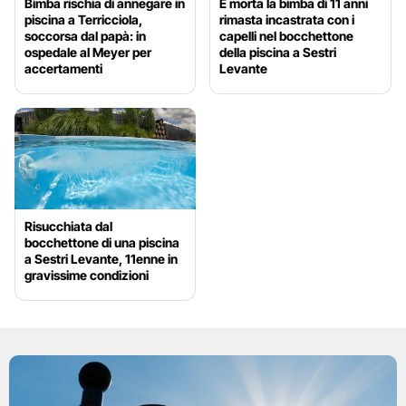
Bimba rischia di annegare in
È morta la bimba di 11 anni
piscina a Terricciola,
rimasta incastrata con i
soccorsa dal papà: in
capelli nel bocchettone
ospedale al Meyer per
della piscina a Sestri
accertamenti
Levante
Risucchiata dal
bocchettone di una piscina
a Sestri Levante, 11enne in
gravissime condizioni