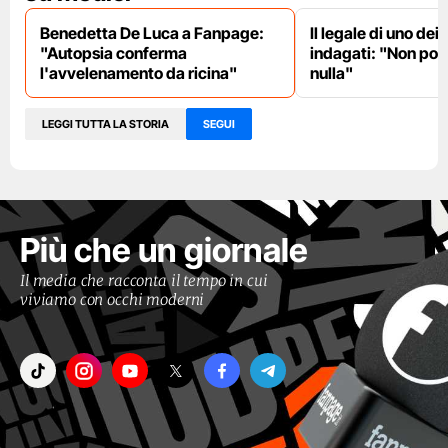
Benedetta De Luca a Fanpage:
Il legale di uno dei 
"Autopsia conferma
indagati: "Non pot
l'avvelenamento da ricina"
nulla"
LEGGI TUTTA LA STORIA
SEGUI
Più che un giornale
Il media che racconta il tempo in cui
viviamo con occhi moderni