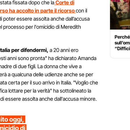
stata fissata dopo che la
Corte di
so ha accolto in parte il ricorso
con il
 poter essere assolta anche dall’accusa
l processo per l'omicidio di Meredith
Perché 
sull’om
“Diffici
talia per difendermi,
a 20 anni ero
sti anni sono pronta" ha dichiarato Amanda
dre di due figli. La donna che vive a
erà a qualcuna delle udienze anche se per
 certa per il suo arrivo in Italia. "Voglio che
fica lottare per la verità" ha sottolineato la
i essere assolta anche dall'accusa minore.
cito oggi,
micidio di