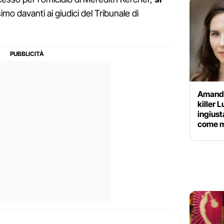
mo davanti ai giudici del Tribunale di
Amanda
killer 
ingius
come 