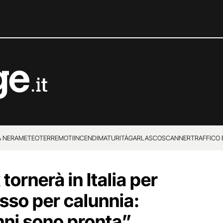
 NERA
METEO
TERREMOTI
INCENDI
MATURITÀ
GARLASCO
SCANNER
TRAFFICO E
 SUPERENALOTTO
ornerà in Italia per
sso per calunnia:
nni sono pronta”