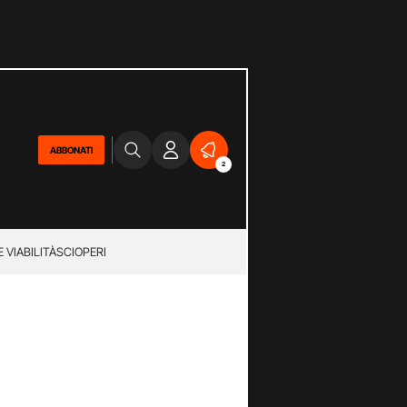
ABBONATI
2
 VIABILITÀ
SCIOPERI