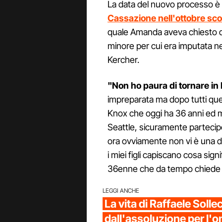
La data del nuovo processo è 
Cassazione nell'ottobre scor
quale Amanda aveva chiesto di
minore per cui era imputata ne
Kercher.
"Non ho paura di tornare in I
impreparata ma dopo tutti que
Knox che oggi ha 36 anni ed ma
Seattle, sicuramente partecip
ora ovviamente non vi è una data
i miei figli capiscano cosa signi
36enne che da tempo chiede d
LEGGI ANCHE
La vita di Raffaele Solle
dall'assoluzione per l'o