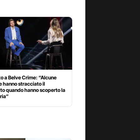
to a Belve Crime: “Alcune
 hanno stracciato il
tto quando hanno scoperto la
ria”