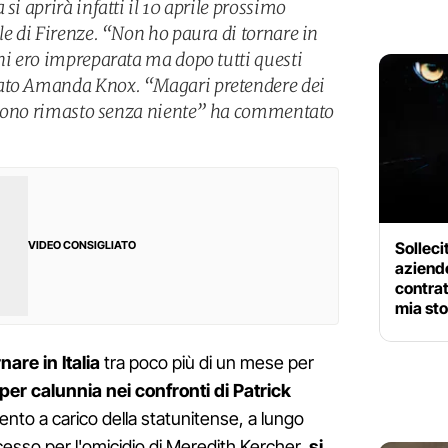
si aprirà infatti il 10 aprile prossimo
le di Firenze. “Non ho paura di tornare in
nni ero impreparata ma dopo tutti questi
rato Amanda Knox. “Magari pretendere dei
io sono rimasto senza niente” ha commentato
Solleci
VIDEO CONSIGLIATO
aziende
contra
mia sto
are in Italia
tra poco più di un mese per
er calunnia nei confronti di Patrick
ento a carico della statunitense, a lungo
cesso per l'omicidio di Meredith Kercher,
si