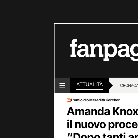
ATTUALITÀ
CRONACA
L'omicidio Meredith Kercher
LOTTO E
Amanda Knox t
il nuovo proce
“Dopo tanti a