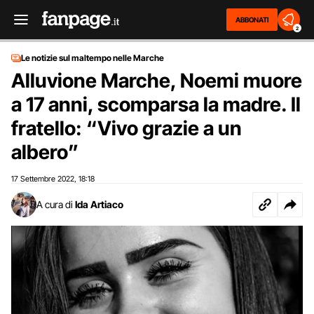
ABBONATI
2
Le notizie sul maltempo nelle Marche
Alluvione Marche, Noemi muore
a 17 anni, scomparsa la madre. Il
fratello: “Vivo grazie a un
albero”
17 Settembre 2022
18:18
,
A cura di
Ida Artiaco