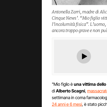
Antonella Zarri, madre di Alic
Cinque News’. “Mio figlio vitt
l’incolumità fisica”. L’uomo, 
ancora troppo grave e non può
"Mio figlio è
una vittima dello
di
Alberto Scagni
,
massacrato
settimana in coma farmacologico.
24 anni e 6 mesi
, è stato pic