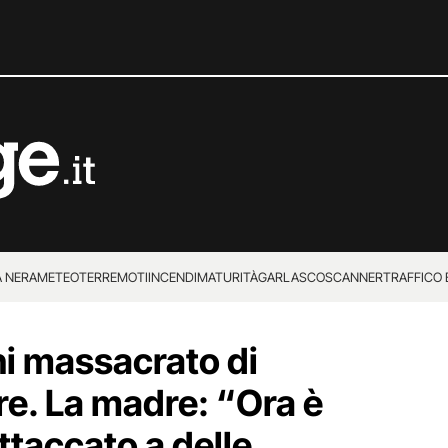
 NERA
METEO
TERREMOTI
INCENDI
MATURITÀ
GARLASCO
SCANNER
TRAFFICO E
 SUPERENALOTTO
i massacrato di
re. La madre: “Ora è
ttaccato a delle