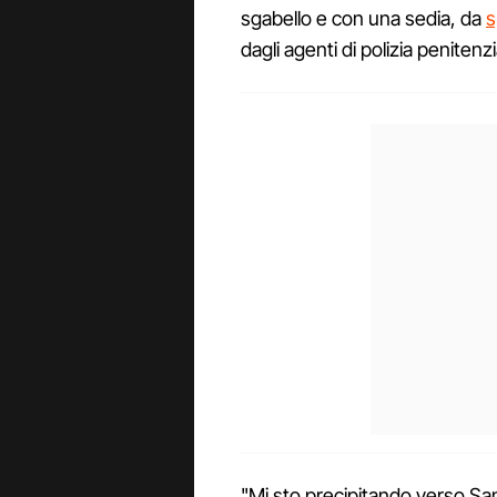
sgabello e con una sedia, da
s
dagli agenti di polizia penitenzi
"Mi sto precipitando verso San