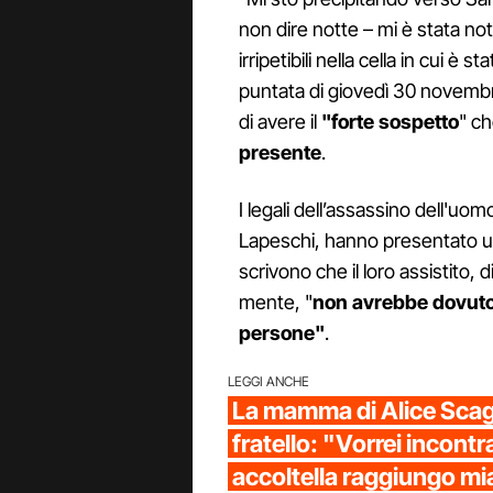
non dire notte – mi è stata no
irripetibili nella cella in cui è
puntata di giovedì 30 novemb
di avere il
"forte sospetto
" c
presente
.
I legali dell’assassino dell'uom
Lapeschi, hanno presentato un 
scrivono che il loro assistito,
mente, "
non avrebbe dovuto 
persone"
.
LEGGI ANCHE
La mamma di Alice Scagn
fratello: "Vorrei incontr
accoltella raggiungo mia