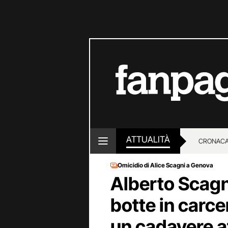
ATTUALITÀ
CRONACA
Omicidio di Alice Scagni a Genova
LOTTO E
Alberto Scagn
botte in carce
un cadavere a