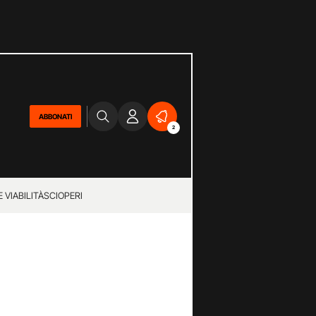
ABBONATI
2
 VIABILITÀ
SCIOPERI