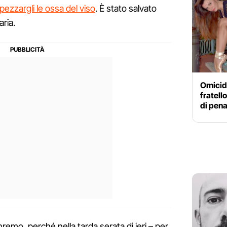
pezzargli le ossa del viso
. È stato salvato
aria.
Omicidi
fratell
di pena
remo, perché nella tarda serata di ieri – per