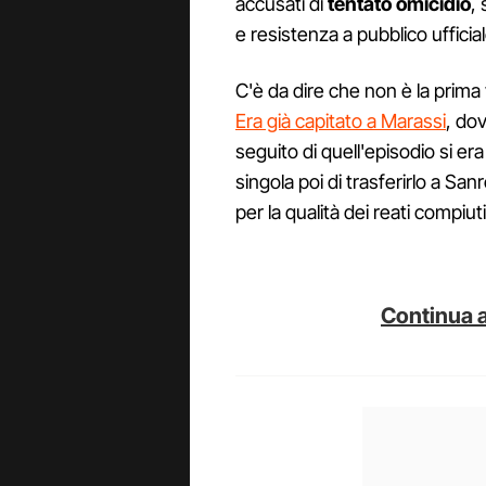
accusati di
tentato omicidio
,
e resistenza a pubblico ufficial
C'è da dire che non è la prima
Era già capitato a Marassi
, do
seguito di quell'episodio si era
singola poi di trasferirlo a Sa
per la qualità dei reati compiu
Continua a