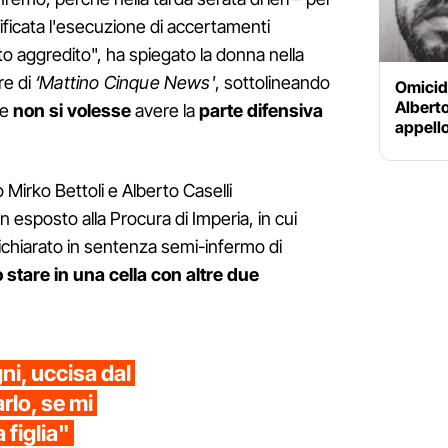
tificata l'esecuzione di accertamenti
 stato aggredito", ha spiegato la donna nella
re di
‘Mattino Cinque News'
, sottolineando
Omicidi
Albert
he
non si volesse
avere la
parte difensiva
appello
o Mirko Bettoli e Alberto Caselli
esposto alla Procura di Imperia, in cui
 dichiarato in sentenza semi-infermo di
stare in una cella con altre due
i, uccisa dal
arlo, se mi
 figlia"