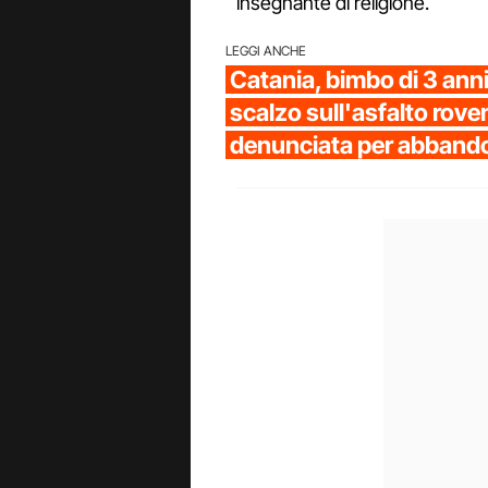
insegnante di religione.
LEGGI ANCHE
Catania, bimbo di 3 anni
scalzo sull'asfalto rov
denunciata per abbando