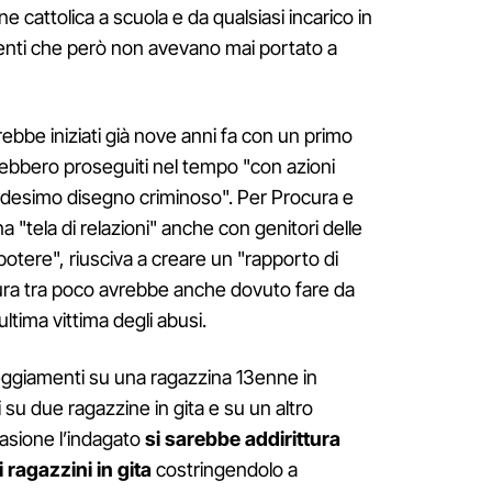
e cattolica a scuola e da qualsiasi incarico in
enti che però non avevano mai portato a
rebbe iniziati già nove anni fa con un primo
ebbero proseguiti nel tempo "con azioni
edesimo disegno criminoso". Per Procura e
 "tela di relazioni" anche con genitori delle
 potere", riusciva a creare un "rapporto di
ura tra poco avrebbe anche dovuto fare da
ltima vittima degli abusi.
peggiamenti su una ragazzina 13enne in
 su due ragazzine in gita e su un altro
casione l’indagato
si sarebbe addirittura
i ragazzini in gita
costringendolo a