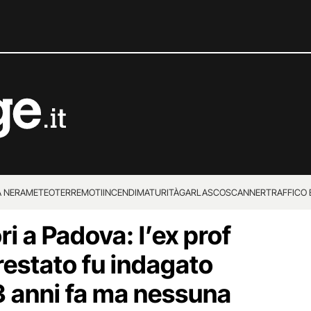
 NERA
METEO
TERREMOTI
INCENDI
MATURITÀ
GARLASCO
SCANNER
TRAFFICO E
i a Padova: l’ex prof
 SUPERENALOTTO
rrestato fu indagato
 3 anni fa ma nessuna