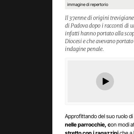
immagine di repertorio
Il 37enne di origini trevigian
di Padova dopo i racconti di u
infatti hanno portato alla sco
Diocesi e che avevano portat
indagine penale.
Approfittando del suo ruolo di
nelle parrocchie, c
on modi af
stretto con i ragazzini
che a l