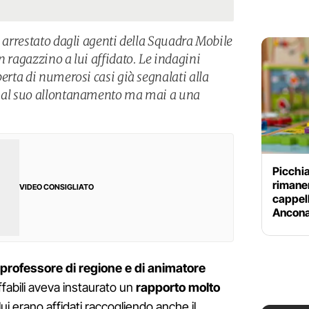
e arrestato dagli agenti della Squadra Mobile
n ragazzino a lui affidato. Le indagini
perta di numerosi casi già segnalati alla
o al suo allontanamento ma mai a una
Picchia
rimaner
VIDEO CONSIGLIATO
cappell
Ancon
professore di regione e di animatore
fabili aveva instaurato un
rapporto molto
ui erano affidati raccogliendo anche il