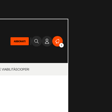
ABBONATI
2
 VIABILITÀ
SCIOPERI