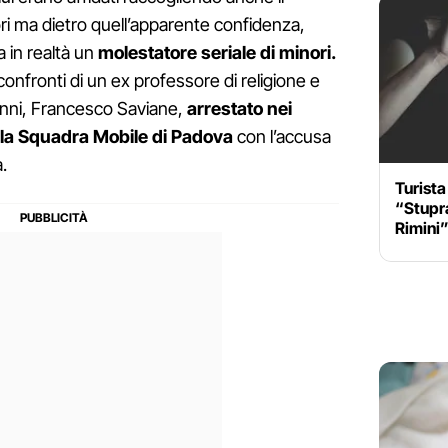
ri ma dietro quell’apparente confidenza,
a in realtà un
molestatore seriale di minori.
onfronti di un ex professore di religione e
anni, Francesco Saviane,
arrestato nei
ella Squadra Mobile di Padova
con l’accusa
.
Turista
“Stupra
Rimini