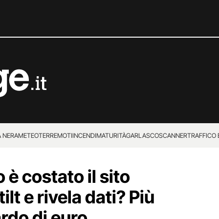
 NERA
METEO
TERREMOTI
INCENDI
MATURITÀ
GARLASCO
SCANNER
TRAFFICO E
 SUPERENALOTTO
è costato il sito
ilt e rivela dati? Più
rdo di euro