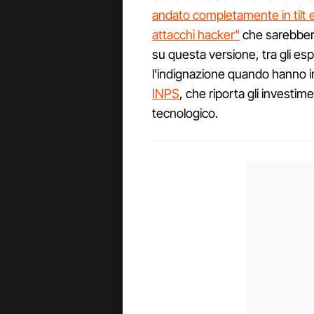
andato completamente in tilt e 
attacchi hacker"
che sarebbero 
su questa versione, tra gli espe
l'indignazione quando hanno iniz
INPS
, che riporta gli investim
tecnologico.