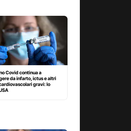
ino Covid continua a
ere da infarto, ictus e altri
cardiovascolari gravi: lo
 USA