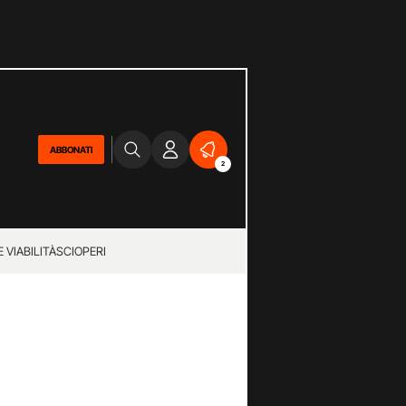
ABBONATI
2
 VIABILITÀ
SCIOPERI