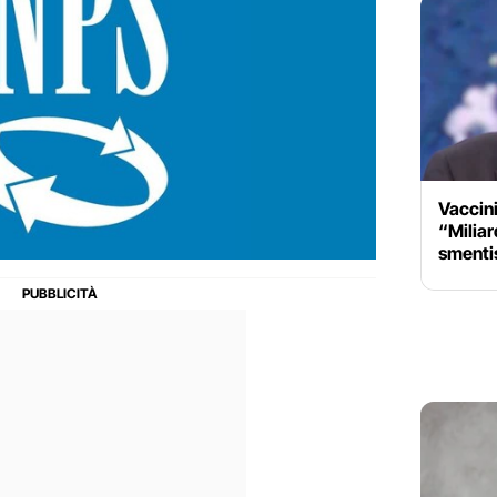
Vaccini
“Miliard
smentis