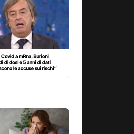
 Covid a mRna, Burioni
i di dosi e 5 anni di dati
cono le accuse sui rischi”