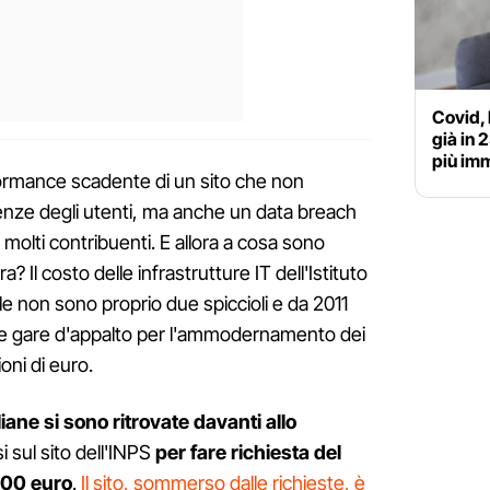
Covid, 
già in 
più im
formance scadente di un sito che non
genze degli utenti, ma anche un data breach
di molti contribuenti. E allora a cosa sono
ora? Il costo delle infrastrutture IT dell'Istituto
e non sono proprio due spiccioli e da 2011
te gare d'appalto per l'ammodernamento dei
oni di euro.
taliane si sono ritrovate davanti allo
 sul sito dell'INPS
per fare richiesta del
600 euro
.
Il sito, sommerso dalle richieste, è