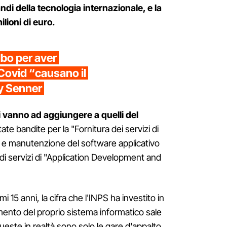
ndi della tecnologia internazionale, e la
lioni di euro.
lbo per aver
-Covid “causano il
ny Senner
i vanno ad aggiungere a quelli del
te bandite per la "Fornitura dei servizi di
 e manutenzione del software applicativo
 di servizi di "Application Development and
imi 15 anni, la cifra che l'INPS ha investito in
to del proprio sistema informatico sale
queste in realtà sono solo le gare d'appalto