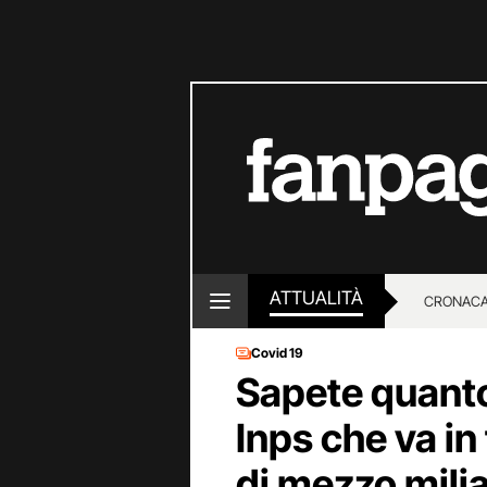
ATTUALITÀ
CRONACA
Covid 19
LOTTO E
Sapete quanto 
Inps che va in t
di mezzo milia