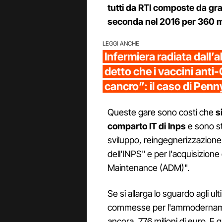
tutti da RTI composte da gra
seconda nel 2016 per 360 mi
LEGGI ANCHE
Infermiera radiata dall’a
detto che i vaccini anti
cancro”: il caso di Pen
Queste gare sono costi che
s
comparto IT di Inps
e sono sta
sviluppo, reingegnerizzazione
dell'INPS" e per l'acquisizione
Maintenance (ADM)".
Se si allarga lo sguardo agli ult
commesse per l'ammodernamen
ancora, 776 milioni di euro. E 