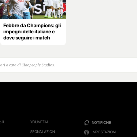
Febbre da Champions: gli
impegni delle italiane e
dove seguire i match
ari a cura di Ciaopeople Studios.
 il
YOUMEDIA
NOTIFICHE
SEGNALAZIONI
IMPOSTAZIONI