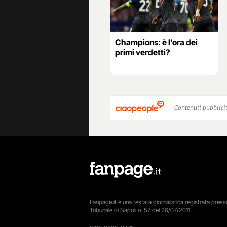
Champions: è l’ora dei
primi verdetti?
Contenuti pubblicit
Fanpage.it è una testata giornalistica registrata presso
Tribunale di Napoli n. 57 del 26/07/2011.