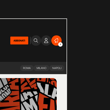
ABBONATI
2
ROMA
MILANO
NAPOLI