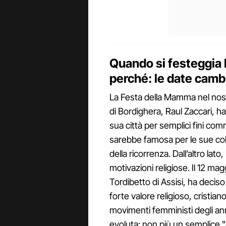
Quando si festeggia l
perché: le date camb
La Festa della Mamma nel nost
di Bordighera, Raul Zaccari, ha
sua città per semplici fini com
sarebbe famosa per le sue colti
della ricorrenza. Dall’altro la
motivazioni religiose. Il 12 mag
Tordibetto di Assisi, ha decis
forte valore religioso, cristia
movimenti femministi degli an
evoluta: non più un semplice "