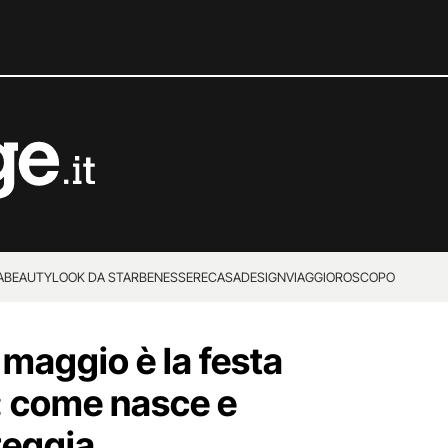
A
BEAUTY
LOOK DA STAR
BENESSERE
CASA
DESIGN
VIAGGI
OROSCOPO
 maggio è la festa
 come nasce e
teggia