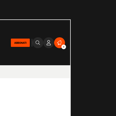
ABBONATI
2