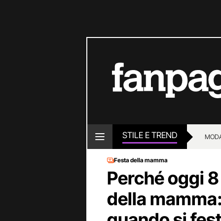
STILE E TREND
MOD
Festa della mamma
Perché oggi 8
della mamma:
quando si fes