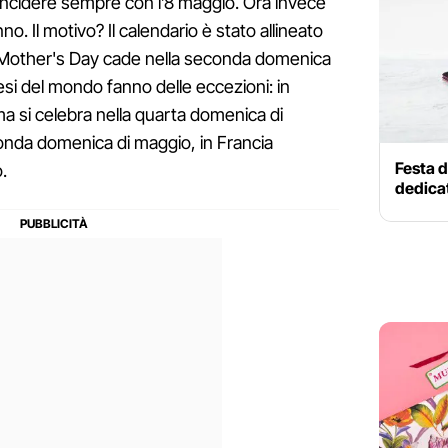
incidere sempre con l’8 maggio. Ora invece
nno. Il motivo? Il calendario è stato allineato
l Mother's Day cade nella seconda domenica
si del mondo fanno delle eccezioni: in
ma si celebra nella quarta domenica di
conda domenica di maggio, in Francia
Festa 
.
dedicat