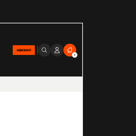
ABBONATI
2