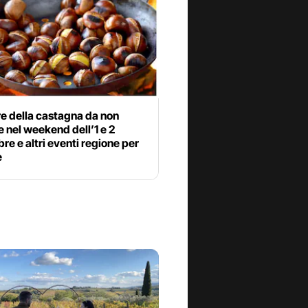
e della castagna da non
 nel weekend dell’1 e 2
e e altri eventi regione per
e