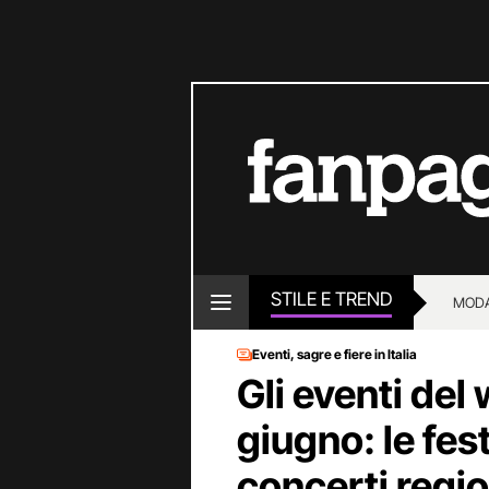
STILE E TREND
MOD
Eventi, sagre e fiere in Italia
Gli eventi del
giugno: le fest
concerti regi