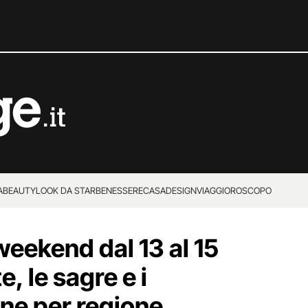
A
BEAUTY
LOOK DA STAR
BENESSERE
CASA
DESIGN
VIAGGI
OROSCOPO
 weekend dal 13 al 15
e, le sagre e i
one per regione