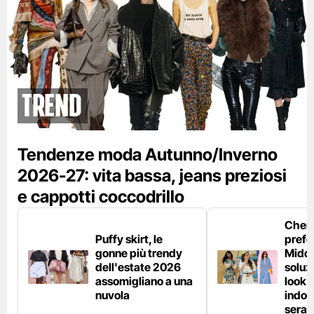
Trend
Tendenze moda Autunno/Inverno
2026-27: vita bassa, jeans preziosi
e cappotti coccodrillo
Chemi
Puffy skirt, le
prefe
gonne più trendy
Middl
dell'estate 2026
soluzi
assomigliano a una
look e
nuvola
indos
sera