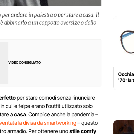
 per andare in palestra o per stare a casa. Il
c è abbinarlo a un cappotto oversize o dallo
VIDEO CONSIGLIATO
Occhiali
'70: la
erfetto
per stare comodi senza rinunciare
in cui le felpe erano l'outfit utilizzato solo
tare a
casa
. Complice anche la pandemia –
iventata la divisa da smartworking
– questo
tro armadio. Per ottenere uno
stile comfy