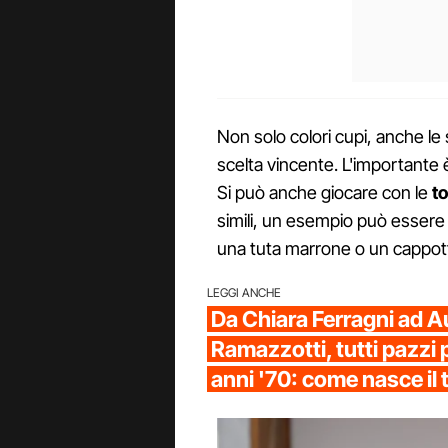
Non solo colori cupi, anche l
scelta vincente. L'importante 
Si può anche giocare con le
to
simili, un esempio può essere
una tuta marrone o un cappott
LEGGI ANCHE
Da Chiara Ferragni ad A
Ramazzotti, tutti pazzi p
anni '70: come nasce il 