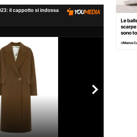
Le ball
scarpe 
sono t
di
Marco C