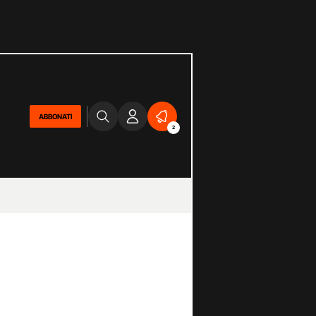
ABBONATI
2