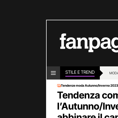
STILE E TREND
MOD
Tendenze moda Autunno/Inverno 202
Tendenza com
l’Autunno/In
abbinare il ca