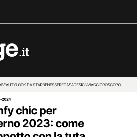
A
BEAUTY
LOOK DA STAR
BENESSERE
CASA
DESIGN
VIAGGI
OROSCOPO
3-2024
fy chic per
verno 2023: come
ppotto con la tuta