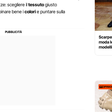
e: scegliere il
tessuto
giusto
binare bene i
colori
e puntare sulla
Scarpe
moda le
modelli
OPINI