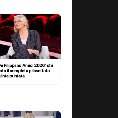
e Filippi ad Amici 2026: chi
ato il completo plissettato
uinta puntata