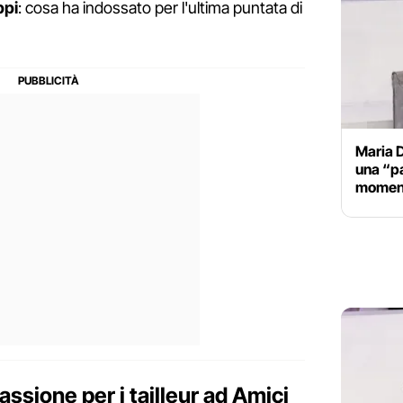
ppi
: cosa ha indossato per l'ultima puntata di
Maria D
una “pa
moment
passione per i tailleur ad Amici