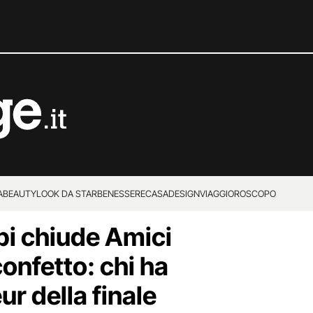
A
BEAUTY
LOOK DA STAR
BENESSERE
CASA
DESIGN
VIAGGI
OROSCOPO
pi chiude Amici
onfetto: chi ha
eur della finale