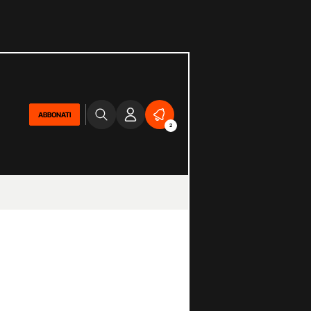
ABBONATI
2