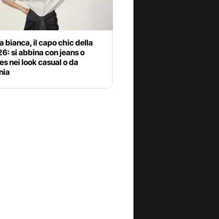
 bianca, il capo chic della
6: si abbina con jeans o
tes nei look casual o da
nia