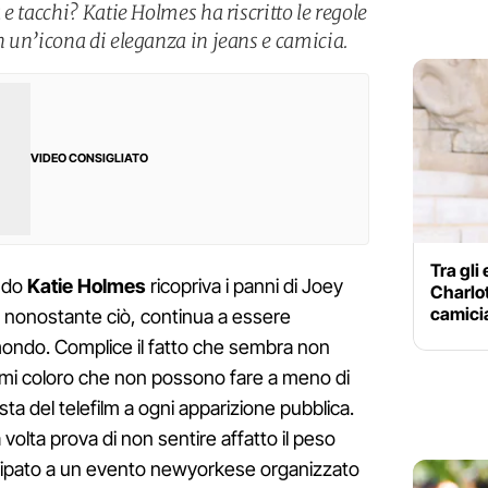
e tacchi? Katie Holmes ha riscritto le regole
 un’icona di eleganza in jeans e camicia.
VIDEO CONSIGLIATO
Tra gli 
ndo
Katie Holmes
ricopriva i panni di Joey
Charlot
camicia
 nonostante ciò, continua a essere
mondo. Complice il fatto che sembra non
imi coloro che non possono fare a meno di
ista del telefilm a ogni apparizione pubblica.
volta prova di non sentire affatto il peso
ecipato a un evento newyorkese organizzato