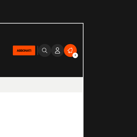
ABBONATI
2