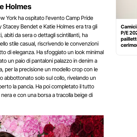
tie Holmes
New York ha ospitato l'evento Camp Pride
by Stacey Bendet e Katie Holmes era tra gli
Camicia
P/E 202
i, abiti da sera o dettagli scintillanti, ha
paillet
llo stile casual, riscrivendo le convenzioni
cerimo
o di eleganza. Ha sfoggiato un look minimal
nato un paio di pantaloni palazzo in denim a
a, per la precisione un modello crop con le
 abbottonato solo sul collo, rivelando un
perto la pancia. Ha poi completato il tutto
e nera e con una borsa a tracolla beige di