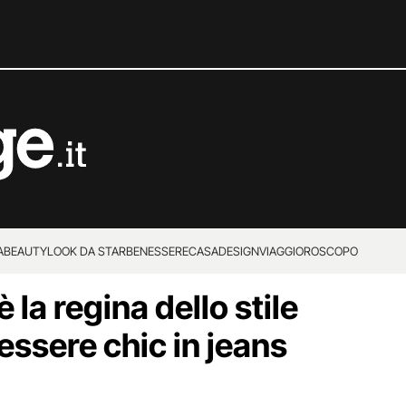
A
BEAUTY
LOOK DA STAR
BENESSERE
CASA
DESIGN
VIAGGI
OROSCOPO
 la regina dello stile
essere chic in jeans