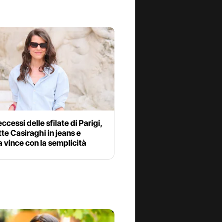
eccessi delle sfilate di Parigi,
te Casiraghi in jeans e
 vince con la semplicità