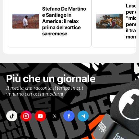
Lascia
Stefano De Martino
per vi
e Santiago in
"micr
America: il relax
pensi
prima del vortice
il tra
sanremese
mome
Più che un giornale
Il media che racconta il tempo in cui
viviamo con occhi moderni