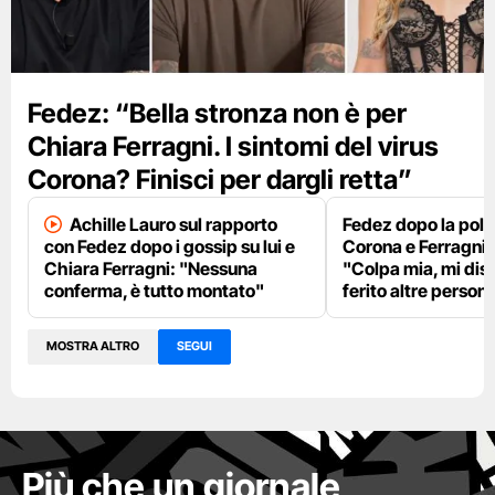
Fedez: “Bella stronza non è per
Chiara Ferragni. I sintomi del virus
Corona? Finisci per dargli retta”
Achille Lauro sul rapporto
Fedez dopo la pole
con Fedez dopo i gossip su lui e
Corona e Ferragni
Chiara Ferragni: "Nessuna
"Colpa mia, mi dis
conferma, è tutto montato"
ferito altre person
MOSTRA ALTRO
SEGUI
Più che un giornale