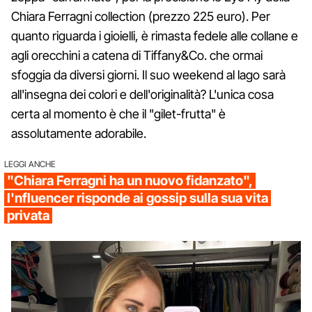
Chiara Ferragni collection (prezzo 225 euro). Per
quanto riguarda i gioielli, è rimasta fedele alle collane e
agli orecchini a catena di Tiffany&Co. che ormai
sfoggia da diversi giorni. Il suo weekend al lago sarà
all'insegna dei colori e dell'originalità? L'unica cosa
certa al momento è che il "gilet-frutta" è
assolutamente adorabile.
LEGGI ANCHE
"Chiara Ferragni ha un nuovo fidanzato",
l'nfluencer risponde ai gossip sulla sua vita
privata