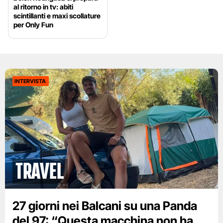
al ritorno in tv: abiti
scintillanti e maxi scollature
per Only Fun
INTERVISTA
Travel
27 giorni nei Balcani su una Panda
del 97: “Questa macchina non ha