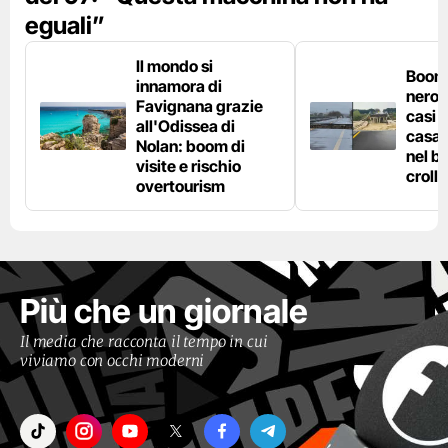
eguali”
Il mondo si
Boom 
innamora di
nero n
Favignana grazie
casi d
all'Odissea di
casa 
Nolan: boom di
nel bo
visite e rischio
crolla
overtourism
Più che un giornale
Il media che racconta il tempo in cui
viviamo con occhi moderni