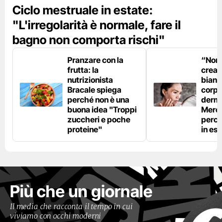
Ciclo mestruale in estate:
"L'irregolarità è normale, fare il
bagno non comporta rischi"
Pranzare con la
“Non è
frutta: la
crear
nutrizionista
bianc
Bracale spiega
corpo”
perché non è una
derm
buona idea "Troppi
Mercu
zuccheri e poche
perc
proteine"
in est
Più che un giornale
Il media che racconta il tempo in cui
viviamo con occhi moderni