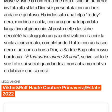
Maye Musk è la conferma che l'età è solo un numero:
invitata alla sfilata Dior si è presentata con un look
audace e grintoso. Ha indossato una felpa "teddy"
nera, morbida e calda, con una gonna leopardata
lunga fino al ginocchio. Al posto delle classiche
decollété ha sfoggiato un paio di stivali con i lacci e la
suola a carrarmato, completando il tutto con un basco
nero e un'iconica borsa Dior, la Saddle Bag color rosso
bordeaux. "
È fantastico avere 73 anni
", scrive sotto le
sue foto sui social: guardandola, non abbiamo motivo
di dubitare che sia così!
LEGGI ANCHE
Viktor&Rolf Haute Couture Primavera/Estate
2022