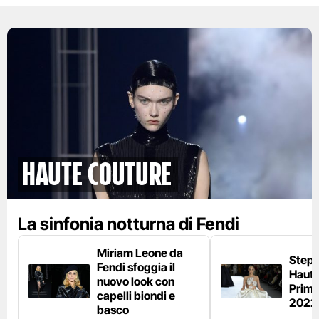
Haute Couture
La sinfonia notturna di Fendi
Miriam Leone da
Steph
Fendi sfoggia il
Haute
nuovo look con
Prima
capelli biondi e
2022
basco