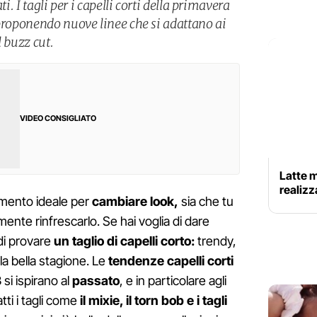
ti. I tagli per i capelli corti della primavera
iproponendo nuove linee che si adattano ai
l buzz cut.
VIDEO CONSIGLIATO
Latte m
realizz
omento ideale per
cambiare look,
sia che tu
ente rinfrescarlo. Se hai voglia di dare
 di provare
un taglio di capelli corto:
trendy,
la bella stagione. Le
tendenze capelli corti
3
si ispirano al
passato
, e in particolare agli
atti i tagli come
il mixie, il torn bob e i tagli