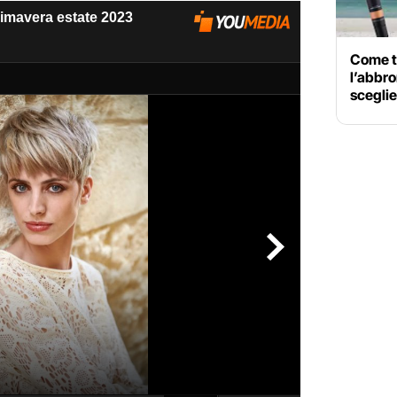
Come tr
l’abbro
sceglie