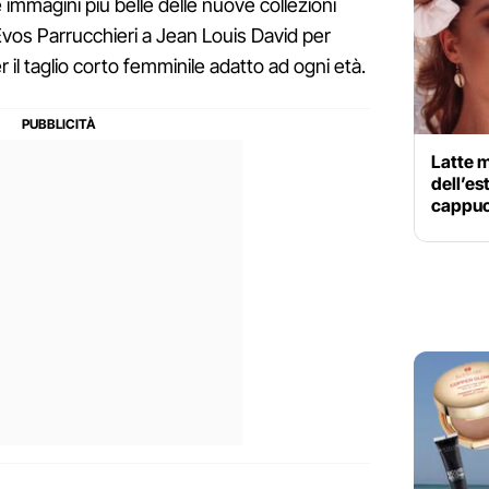
immagini più belle delle nuove collezioni
 Evos Parrucchieri a Jean Louis David per
r il taglio corto femminile adatto ad ogni età.
Latte m
dell’es
cappucc