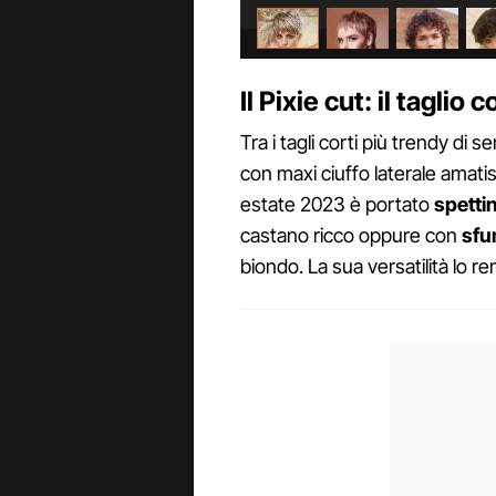
Il Pixie cut: il tagli
Tra i tagli corti più trendy di
con maxi ciuffo laterale amati
estate 2023 è portato
spetti
castano ricco oppure con
sfu
biondo. La sua versatilità lo re