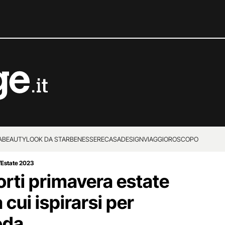
A
BEAUTY
LOOK DA STAR
BENESSERE
CASA
DESIGN
VIAGGI
OROSCOPO
/Estate 2023
corti primavera estate
 cui ispirarsi per
oda