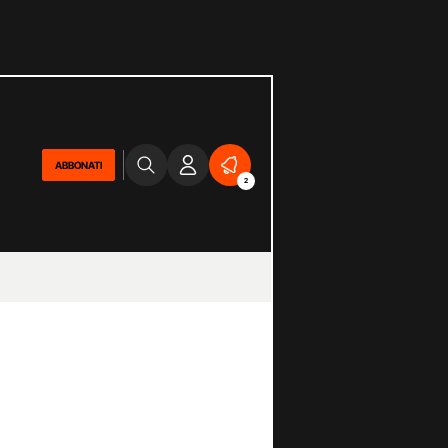
ABBONATI
2