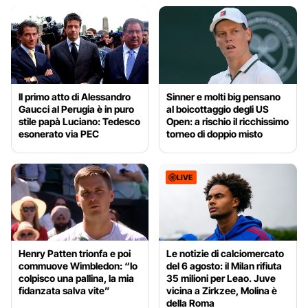
Il primo atto di Alessandro
Sinner e molti big pensano
Gaucci al Perugia è in puro
al boicottaggio degli US
stile papà Luciano: Tedesco
Open: a rischio il ricchissimo
esonerato via PEC
torneo di doppio misto
LIVE
Henry Patten trionfa e poi
Le notizie di calciomercato
commuove Wimbledon: “Io
del 6 agosto: il Milan rifiuta
colpisco una pallina, la mia
35 milioni per Leao. Juve
fidanzata salva vite”
vicina a Zirkzee, Molina è
della Roma