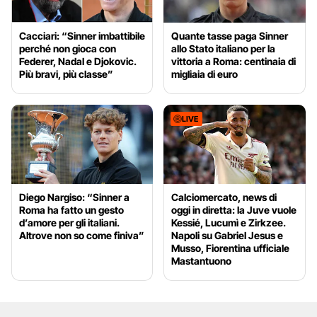
Cacciari: “Sinner imbattibile
Quante tasse paga Sinner
perché non gioca con
allo Stato italiano per la
Federer, Nadal e Djokovic.
vittoria a Roma: centinaia di
Più bravi, più classe”
migliaia di euro
LIVE
Diego Nargiso: “Sinner a
Calciomercato, news di
Roma ha fatto un gesto
oggi in diretta: la Juve vuole
d’amore per gli italiani.
Kessié, Lucumì e Zirkzee.
Altrove non so come finiva”
Napoli su Gabriel Jesus e
Musso, Fiorentina ufficiale
Mastantuono