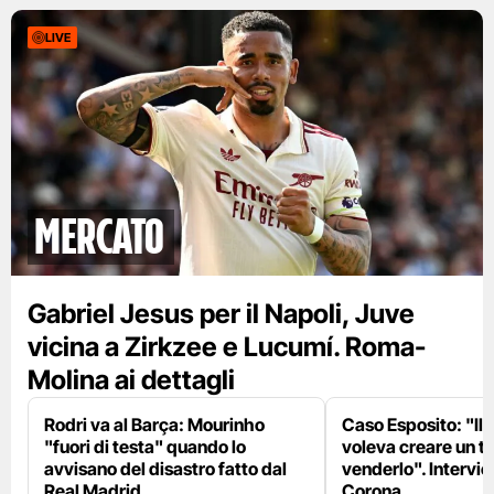
LIVE
mercato
Gabriel Jesus per il Napoli, Juve
vicina a Zirkzee e Lucumí. Roma-
Molina ai dettagli
Rodri va al Barça: Mourinho
Caso Esposito: "Il 
"fuori di testa" quando lo
voleva creare un te
avvisano del disastro fatto dal
venderlo". Intervie
Real Madrid
Corona