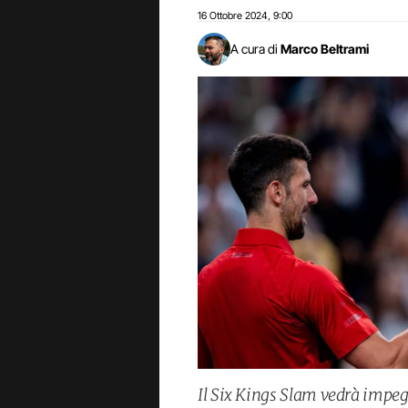
16 Ottobre 2024
9:00
,
A cura di
Marco Beltrami
Il Six Kings Slam vedrà impeg