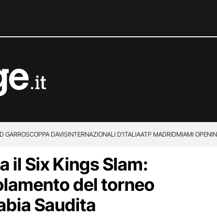
D GARROS
COPPA DAVIS
INTERNAZIONALI D’ITALIA
ATP MADRID
MIAMI OPEN
I
 il Six Kings Slam:
olamento del torneo
rabia Saudita