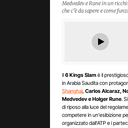
Medvedev e Rune in un ricchis
che c’è da sapere e come funz
Il
6 Kings Slam
è il prestigio
in Arabia Saudita con protagon
Shanghai
,
Carlos Alcaraz, No
Medvedev e Holger Rune
. S
di riposo alla luce del regol
competere in un'esibizione per 
organizzato dall'ATP e i partec