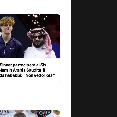
Sinner parteciperà al Six
lam in Arabia Saudita, il
da nababbi: “Non vedo l’ora”