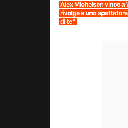
Alex Michelsen vince a 
rivolge a uno spettatore
di te"