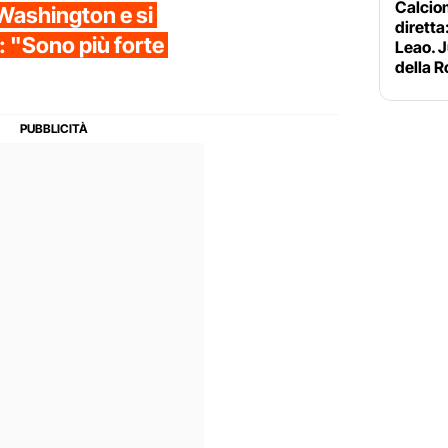
Calciom
Washington e si
diretta:
: "Sono più forte
Leao. J
della 