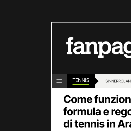
TENNIS
SINNER
ROLAN
Come funziona
formula e reg
di tennis in A