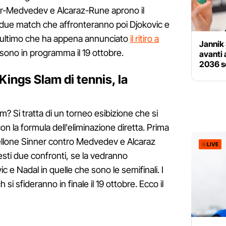
nner-Medvedev e Alcaraz-Rune aprono il
i due match che affronteranno poi Djokovic e
t'ultimo che ha appena annunciato
il ritiro a
Jannik 
i sono in programma il 19 ottobre.
avanti 
2036 so
Kings Slam di tennis, la
m? Si tratta di un torneo esibizione che si
on la formula dell'eliminazione diretta. Prima
llone Sinner contro Medvedev e Alcaraz
LIVE
uesti due confronti, se la vedranno
 e Nadal in quelle che sono le semifinali. I
 si sfideranno in finale il 19 ottobre. Ecco il