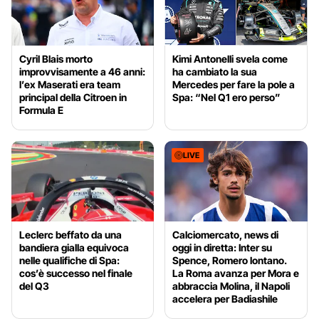
Cyril Blais morto
Kimi Antonelli svela come
improvvisamente a 46 anni:
ha cambiato la sua
l’ex Maserati era team
Mercedes per fare la pole a
principal della Citroen in
Spa: “Nel Q1 ero perso”
Formula E
LIVE
Leclerc beffato da una
Calciomercato, news di
bandiera gialla equivoca
oggi in diretta: Inter su
nelle qualifiche di Spa:
Spence, Romero lontano.
cos’è successo nel finale
La Roma avanza per Mora e
del Q3
abbraccia Molina, il Napoli
accelera per Badiashile