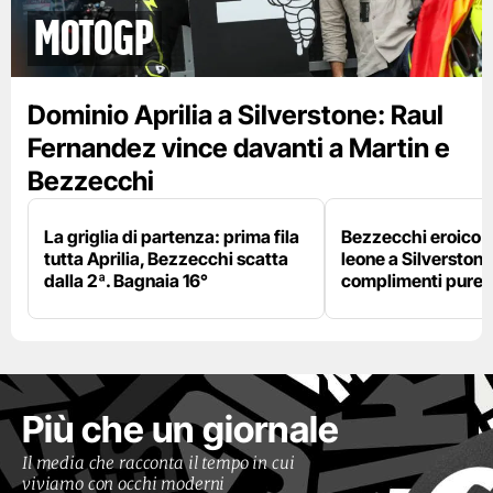
motogp
Dominio Aprilia a Silverstone: Raul
Fernandez vince davanti a Martin e
Bezzecchi
La griglia di partenza: prima fila
Bezzecchi eroico ne
tutta Aprilia, Bezzecchi scatta
leone a Silverstone e
dalla 2ª. Bagnaia 16°
complimenti pure 
Più che un giornale
Il media che racconta il tempo in cui
viviamo con occhi moderni