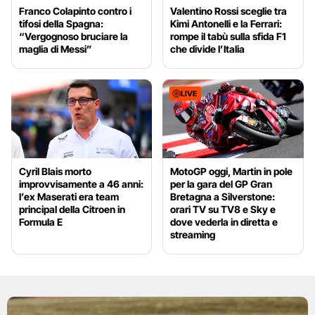
Franco Colapinto contro i
Valentino Rossi sceglie tra
tifosi della Spagna:
Kimi Antonelli e la Ferrari:
“Vergognoso bruciare la
rompe il tabù sulla sfida F1
maglia di Messi”
che divide l’Italia
LIVE
Cyril Blais morto
MotoGP oggi, Martin in pole
improvvisamente a 46 anni:
per la gara del GP Gran
l’ex Maserati era team
Bretagna a Silverstone:
principal della Citroen in
orari TV su TV8 e Sky e
Formula E
dove vederla in diretta e
streaming